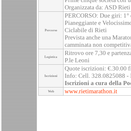
Prime cinque società con u
Organizzata da: ASD Riet
PERCORSO: Due giri: 1° d
Pianeggiante e Velocissimo
Ciclabile di Rieti
Percorso
Prevista anche una Marat
camminata non competitiv
Ritrovo ore 7,30 e partenza
Logistica
P.le Leoni
Quote iscrizioni: €.30.00 f
Info: Cell. 328.0825088 - 
Iscrizioni
Iscrizioni a cura della Po
www.rietimarathon.it
Web