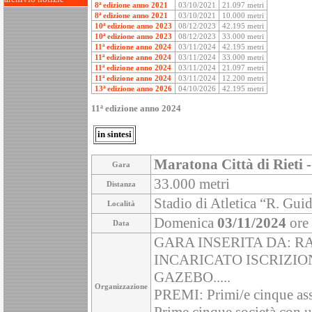
8ª edizione anno 2021
03/10/2021
21.097 metri
8ª edizione anno 2021
03/10/2021
10.000 metri
10ª edizione anno 2023
08/12/2023
42.195 metri
10ª edizione anno 2023
08/12/2023
33.000 metri
11ª edizione anno 2024
03/11/2024
42.195 metri
11ª edizione anno 2024
03/11/2024
33.000 metri
11ª edizione anno 2024
03/11/2024
21.097 metri
11ª edizione anno 2024
03/11/2024
12.200 metri
13ª edizione anno 2026
04/10/2026
42.195 metri
11ª edizione anno 2024
in sintesi
Maratona Città di Rieti 
Gara
33.000 metri
Distanza
Stadio di Atletica “R. Guido
Località
Domenica
03/11/2024
ore
Data
GARA INSERITA DA: R
INCARICATO ISCRIZIO
GAZEBO.....
Organizzazione
PREMI: Primi/e cinque asso