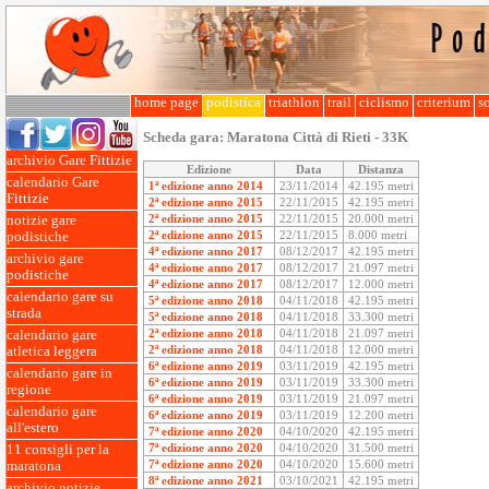
home page
podistica
triathlon
trail
ciclismo
criterium
so
Scheda gara:
Maratona Città di Rieti - 33K
archivio Gare Fittizie
Edizione
Data
Distanza
calendario Gare
1ª edizione anno 2014
23/11/2014
42.195 metri
Fittizie
2ª edizione anno 2015
22/11/2015
42.195 metri
2ª edizione anno 2015
22/11/2015
20.000 metri
notizie gare
2ª edizione anno 2015
22/11/2015
8.000 metri
podistiche
4ª edizione anno 2017
08/12/2017
42.195 metri
archivio gare
4ª edizione anno 2017
08/12/2017
21.097 metri
podistiche
4ª edizione anno 2017
08/12/2017
12.000 metri
calendario gare su
5ª edizione anno 2018
04/11/2018
42.195 metri
strada
5ª edizione anno 2018
04/11/2018
33.300 metri
2ª edizione anno 2018
04/11/2018
21.097 metri
calendario gare
2ª edizione anno 2018
04/11/2018
12.000 metri
atletica leggera
6ª edizione anno 2019
03/11/2019
42.195 metri
calendario gare in
6ª edizione anno 2019
03/11/2019
33.300 metri
regione
6ª edizione anno 2019
03/11/2019
21.097 metri
calendario gare
6ª edizione anno 2019
03/11/2019
12.200 metri
all'estero
7ª edizione anno 2020
04/10/2020
42.195 metri
7ª edizione anno 2020
04/10/2020
31.500 metri
11 consigli per la
7ª edizione anno 2020
04/10/2020
15.600 metri
maratona
8ª edizione anno 2021
03/10/2021
42.195 metri
archivio notizie