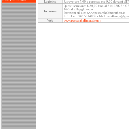
Logistica
Ritrovo ore 7,00 e partenza ore 9,00 davanti all'
Quote iscrizione: € 30,00 fino al 31/122025 • € 35
16/5 al villaggio expo
Iscrizioni
Iscrizioni sil sito: www.pescarahalfmarathon.it
Info: Cell. 348.5814036 - Mail: run4funpe@gm
Web
www.pescarahalfmarathon.it