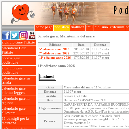
home page
podistica
triathlon
trail
ciclismo
criterium
so
Scheda gara:
Maratonina del mare
archivio Gare Fittizie
Edizione
Data
Distanza
calendario Gare
5ª edizione anno 2018
20/05/2018
21.097 metri
Fittizie
7ª edizione anno 2022
22/05/2022
21.097 metri
11ª edizione anno 2026
17/05/2026
21.097 metri
notizie gare
podistiche
11ª edizione anno 2026
archivio gare
podistiche
in sintesi
calendario gare su
strada
Gara
Maratonina del mare
11ª edizione
calendario gare
Distanza
21.097 metri
atletica leggera
Località
Pescara (Pe) Italia
calendario gare in
Data
Domenica
17/05/2026
ore 09:00
regione
GARA INSERITA DA: RAFFAELE BUONFIGLI
Organizzazione
PREMI: primi/e cinque assoluti e Primi/e tre di c
calendario gare
Organizzata da: A.S.D. Run4Fun in collaborazion
all'estero
Gara inserita in calendario Nazionale Fidal
11 consigli per la
Percorso pianeggiante su due giri di Km.10,5
Percorso
maratona
Tempo massimo: 3h
Prevista anche una 10Km. Competitiva e una Pas
archivio notizie