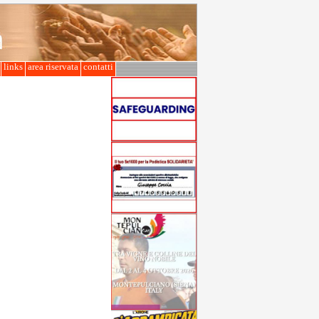
l
links
area riservata
contatti