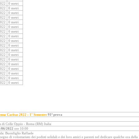
2022
0 metri
2022
0 metri
2022
0 metri
2022
0 metri
2022
0 metri
2022
0 metri
2022
0 metri
2022
0 metri
2022
0 metri
2022
0 metri
2022
0 metri
2022
0 metri
2022
0 metri
2022
0 metri
2022
0 metri
2022
0 metri
2022
0 metri
2022
0 metri
nsa Caritas 2022 - 1° Semestre
91ª prova
s di Colle Oppio - Roma (RM) Italia
/06/2022
ore 10:00
 da: Buonfiglio Raffaele
egno di volontariato dei podisti solidali e dei loro amici e parenti nel dedicare qualche ora della 