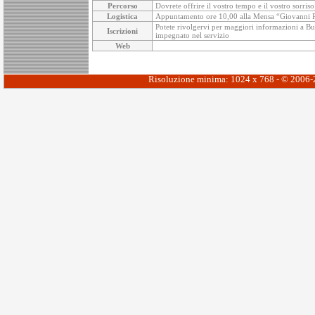
Percorso
Dovrete offrire il vostro tempo e il vostro sorris
Logistica
Appuntamento ore 10,00 alla Mensa “Giovanni Paol
Potete rivolgervi per maggiori informazioni a Buon
Iscrizioni
impegnato nel servizio
Web
Risoluzione minima: 1024 x 768 - © 2006-20