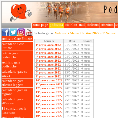
home page
podistica
triathlon
trail
ciclismo
criterium
so
Scheda gara:
Volontari Mensa Caritas 2022 - 1° Semest
archivio Gare Fittizie
Edizione
Data
Distanza
calendario Gare
1ª prova anno 2022
01/01/2022
0 metri
Fittizie
2ª prova anno 2022
06/01/2022
0 metri
3ª prova anno 2022
07/01/2022
0 metri
notizie gare
4ª prova anno 2022
08/01/2022
0 metri
podistiche
5ª prova anno 2022
09/01/2022
0 metri
archivio gare
6ª prova anno 2022
11/01/2022
0 metri
podistiche
7ª prova anno 2022
12/01/2022
0 metri
calendario gare su
8ª prova anno 2022
13/01/2022
0 metri
strada
9ª prova anno 2022
15/01/2022
0 metri
10ª prova anno 2022
17/01/2022
0 metri
calendario gare
11ª prova anno 2022
18/01/2022
0 metri
atletica leggera
12ª prova anno 2022
20/01/2022
0 metri
calendario gare in
13ª prova anno 2022
21/01/2022
0 metri
regione
14ª prova anno 2022
22/01/2022
0 metri
calendario gare
15ª prova anno 2022
25/01/2022
0 metri
all'estero
16ª prova anno 2022
26/01/2022
0 metri
17ª prova anno 2022
27/01/2022
0 metri
11 consigli per la
18ª prova anno 2022
29/01/2022
0 metri
maratona
19ª prova anno 2022
01/02/2022
0 metri
archivio notizie