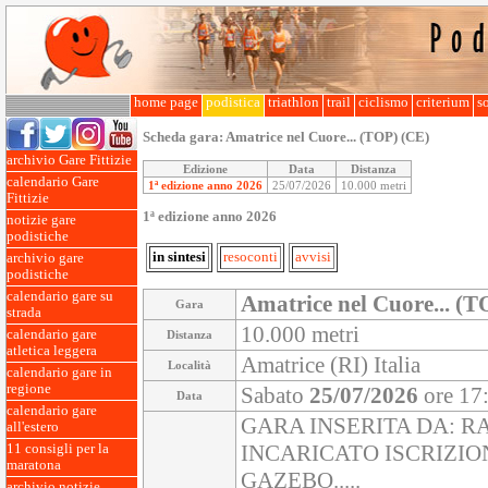
home page
podistica
triathlon
trail
ciclismo
criterium
so
Scheda gara:
Amatrice nel Cuore... (TOP) (CE)
archivio Gare Fittizie
Edizione
Data
Distanza
calendario Gare
1ª edizione anno 2026
25/07/2026
10.000 metri
Fittizie
1ª edizione anno 2026
notizie gare
podistiche
in sintesi
resoconti
avvisi
archivio gare
podistiche
calendario gare su
Amatrice nel Cuore... (T
Gara
strada
10.000 metri
calendario gare
Distanza
atletica leggera
Amatrice (RI) Italia
Località
calendario gare in
regione
Sabato
25/07/2026
ore 17
Data
calendario gare
GARA INSERITA DA: R
all'estero
INCARICATO ISCRIZIO
11 consigli per la
maratona
GAZEBO.....
archivio notizie