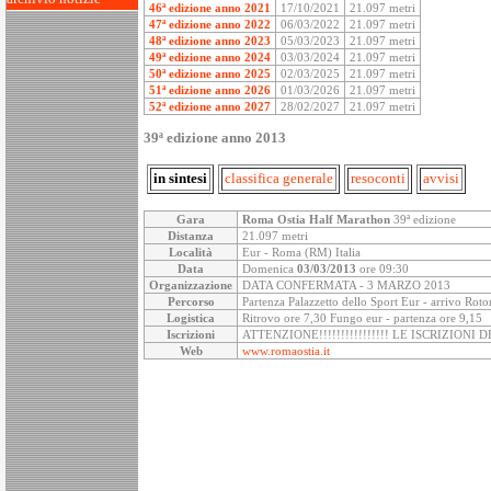
46ª edizione anno 2021
17/10/2021
21.097 metri
47ª edizione anno 2022
06/03/2022
21.097 metri
48ª edizione anno 2023
05/03/2023
21.097 metri
49ª edizione anno 2024
03/03/2024
21.097 metri
50ª edizione anno 2025
02/03/2025
21.097 metri
51ª edizione anno 2026
01/03/2026
21.097 metri
52ª edizione anno 2027
28/02/2027
21.097 metri
39ª edizione anno 2013
in sintesi
classifica generale
resoconti
avvisi
Gara
Roma Ostia Half Marathon
39ª edizione
Distanza
21.097 metri
Località
Eur - Roma (RM) Italia
Data
Domenica
03/03/2013
ore 09:30
Organizzazione
DATA CONFERMATA - 3 MARZO 2013
Percorso
Partenza Palazzetto dello Sport Eur - arrivo Roto
Logistica
Ritrovo ore 7,30 Fungo eur - partenza ore 9,15
Iscrizioni
ATTENZIONE!!!!!!!!!!!!!!!! LE ISCRIZION
Web
www.romaostia.it