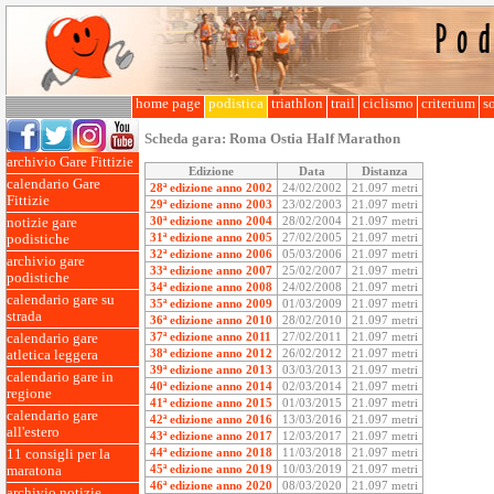
home page
podistica
triathlon
trail
ciclismo
criterium
so
Scheda gara:
Roma Ostia Half Marathon
archivio Gare Fittizie
Edizione
Data
Distanza
calendario Gare
28ª edizione anno 2002
24/02/2002
21.097 metri
Fittizie
29ª edizione anno 2003
23/02/2003
21.097 metri
30ª edizione anno 2004
28/02/2004
21.097 metri
notizie gare
31ª edizione anno 2005
27/02/2005
21.097 metri
podistiche
32ª edizione anno 2006
05/03/2006
21.097 metri
archivio gare
33ª edizione anno 2007
25/02/2007
21.097 metri
podistiche
34ª edizione anno 2008
24/02/2008
21.097 metri
calendario gare su
35ª edizione anno 2009
01/03/2009
21.097 metri
strada
36ª edizione anno 2010
28/02/2010
21.097 metri
37ª edizione anno 2011
27/02/2011
21.097 metri
calendario gare
38ª edizione anno 2012
26/02/2012
21.097 metri
atletica leggera
39ª edizione anno 2013
03/03/2013
21.097 metri
calendario gare in
40ª edizione anno 2014
02/03/2014
21.097 metri
regione
41ª edizione anno 2015
01/03/2015
21.097 metri
calendario gare
42ª edizione anno 2016
13/03/2016
21.097 metri
all'estero
43ª edizione anno 2017
12/03/2017
21.097 metri
44ª edizione anno 2018
11/03/2018
21.097 metri
11 consigli per la
45ª edizione anno 2019
10/03/2019
21.097 metri
maratona
46ª edizione anno 2020
08/03/2020
21.097 metri
archivio notizie