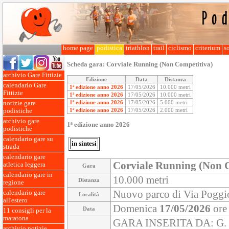
home page
podistica
triathlon
trail
ciclismo
criterium
so
Scheda gara:
Corviale Running (Non Competitiva)
archivio Gare Fittizie
Edizione
Data
Distanza
calendario Gare
1ª edizione anno 2026
17/05/2026
10.000 metri
Fittizie
1ª edizione anno 2026
17/05/2026
10.000 metri
1ª edizione anno 2026
17/05/2026
5.000 metri
notizie gare
1ª edizione anno 2026
17/05/2026
2.000 metri
podistiche
archivio gare
1ª edizione anno 2026
podistiche
calendario gare su
in sintesi
strada
calendario gare
Corviale Running (Non 
atletica leggera
Gara
calendario gare in
10.000 metri
Distanza
regione
Nuovo parco di Via Poggio
calendario gare
Località
all'estero
Domenica
17/05/2026
ore
Data
11 consigli per la
maratona
GARA INSERITA DA: G.
archivio notizie