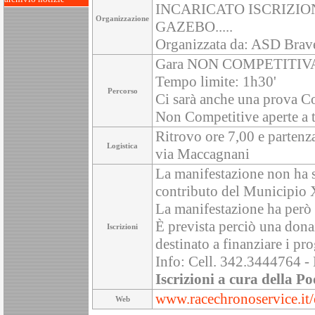
INCARICATO ISCRIZIO
Organizzazione
GAZEBO.....
Organizzata da: ASD Brav
Gara NON COMPETITIVA s
Tempo limite: 1h30'
Percorso
Ci sarà anche una prova C
Non Competitive aperte a t
Ritrovo ore 7,00 e partenz
Logistica
via Maccagnani
La manifestazione non ha s
contributo del Municipio
La manifestazione ha però
È prevista perciò una don
Iscrizioni
destinato a finanziare i pro
Info: Cell. 342.3444764 - 
Iscrizioni a cura della Po
www.racechronoservice.it/
Web