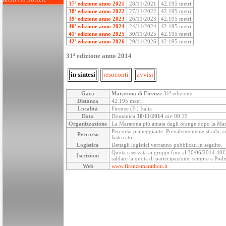
37ª edizione anno 2021
28/11/2021
42.195 metri
38ª edizione anno 2022
27/11/2022
42.195 metri
39ª edizione anno 2023
26/11/2023
42.195 metri
40ª edizione anno 2024
24/11/2024
42.195 metri
41ª edizione anno 2025
30/11/2025
42.195 metri
42ª edizione anno 2026
29/11/2026
42.195 metri
31ª edizione anno 2014
in sintesi
resoconti
avvisi
Gara
Maratona di Firenze
31ª edizione
Distanza
42.195 metri
Località
Firenze (Fi) Italia
Data
Domenica
30/11/2014
ore 09:15
Organizzazione
La Maratona più amata dagli orange dopo la Ma
Percorso pianeggiante. Prevalentemente strada, con
Percorso
lastricato.
Logistica
Dettagli logistici verranno pubblicati in seguito.
Quota riservata ai gruppi fino al 30/06/2014 40€. L
Iscrizioni
saldare la quota di partecipazione, sempre a Podist
Web
www.firenzemarathon.it