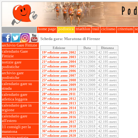
home page
podistica
triathlon
trail
ciclismo
criterium
so
Scheda gara:
Maratona di Firenze
archivio Gare Fittizie
Edizione
Data
Distanza
calendario Gare
19ª edizione anno 2002
24/11/2002
42.195 metri
Fittizie
20ª edizione anno 2003
23/11/2003
42.195 metri
21ª edizione anno 2004
28/11/2004
42.195 metri
notizie gare
22ª edizione anno 2005
27/11/2005
42.195 metri
podistiche
23ª edizione anno 2006
26/11/2006
42.195 metri
archivio gare
24ª edizione anno 2007
25/11/2007
42.195 metri
podistiche
25ª edizione anno 2008
30/11/2008
42.195 metri
calendario gare su
26ª edizione anno 2009
29/11/2009
42.195 metri
strada
27ª edizione anno 2010
28/11/2010
42.195 metri
28ª edizione anno 2011
27/11/2011
42.195 metri
calendario gare
29ª edizione anno 2012
25/11/2012
42.195 metri
atletica leggera
30ª edizione anno 2013
24/11/2013
42.195 metri
calendario gare in
31ª edizione anno 2014
30/11/2014
42.195 metri
regione
32ª edizione anno 2015
29/11/2015
42.195 metri
calendario gare
33ª edizione anno 2016
27/11/2016
42.195 metri
all'estero
34ª edizione anno 2017
26/11/2017
42.195 metri
35ª edizione anno 2018
25/11/2018
42.195 metri
11 consigli per la
36ª edizione anno 2019
24/11/2019
42.195 metri
maratona
37ª edizione anno 2020
29/11/2020
42.195 metri
archivio notizie