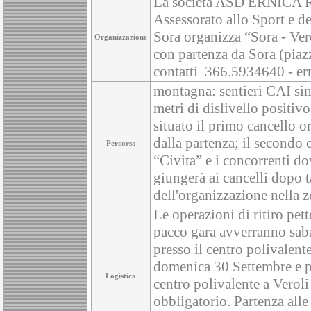
La società ASD ERNICA R
Assessorato allo Sport e de
Sora organizza “Sora - Ver
Organizzazione
con partenza da Sora (piaz
contatti 366.5934640 - e
montagna: sentieri CAI sin
metri di dislivello positiv
situato il primo cancello o
dalla partenza; il secondo 
Percorso
“Civita” e i concorrenti do
giungerà ai cancelli dopo 
dell'organizzazione nella z
Le operazioni di ritiro pet
pacco gara avverranno saba
presso il centro polivalent
domenica 30 Settembre e pre
Logistica
centro polivalente a Veroli 
obbligatorio. Partenza alle