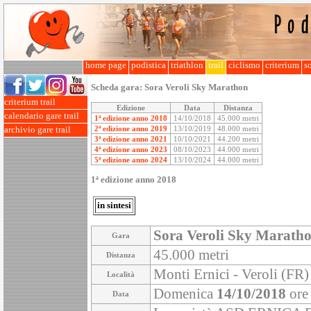
home page
podistica
triathlon
trail
ciclismo
criterium
so
Scheda gara:
Sora Veroli Sky Marathon
criterium trail
Edizione
Data
Distanza
calendario gare trail
1ª edizione anno 2018
14/10/2018
45.000 metri
2ª edizione anno 2019
13/10/2019
48.000 metri
archivio gare trail
3ª edizione anno 2021
10/10/2021
44.200 metri
4ª edizione anno 2023
08/10/2023
44.000 metri
5ª edizione anno 2024
13/10/2024
44.000 metri
1ª edizione anno 2018
in sintesi
Sora Veroli Sky Marath
Gara
45.000 metri
Distanza
Monti Ernici - Veroli (FR) 
Località
Domenica
14/10/2018
ore
Data