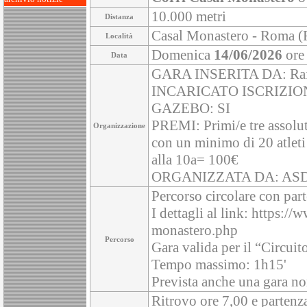
10.000 metri
Distanza
Casal Monastero - Roma (
Località
Domenica
14/06/2026
ore
Data
GARA INSERITA DA: Ra
INCARICATO ISCRIZIO
GAZEBO: SI
PREMI: Primi/e tre assoluti
Organizzazione
con un minimo di 20 atleti
alla 10a= 100€
ORGANIZZATA DA: ASD At
Percorso circolare con part
I dettagli al link: https:/
monastero.php
Percorso
Gara valida per il “Circu
Tempo massimo: 1h15'
Prevista anche una gara no
Ritrovo ore 7,00 e partenza