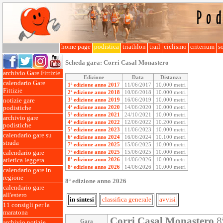
home page
podistica
triathlon
trail
ciclismo
criterium
so
Scheda gara:
Corri Casal Monastero
archivio Gare Fittizie
Edizione
Data
Distanza
calendario Gare
1ª edizione anno 2017
11/06/2017
10.000 metri
Fittizie
2ª edizione anno 2018
10/06/2018
10.000 metri
3ª edizione anno 2019
16/06/2019
10.000 metri
notizie gare
4ª edizione anno 2020
14/06/2020
10.000 metri
podistiche
5ª edizione anno 2021
24/10/2021
10.000 metri
archivio gare
4ª edizione anno 2022
12/06/2022
10.200 metri
podistiche
5ª edizione anno 2023
11/06/2023
10.000 metri
calendario gare su
6ª edizione anno 2024
16/06/2024
10.100 metri
strada
7ª edizione anno 2025
15/06/2025
10.000 metri
7ª edizione anno 2025
15/06/2025
10.000 metri
calendario gare
8ª edizione anno 2026
14/06/2026
10.000 metri
atletica leggera
8ª edizione anno 2026
14/06/2026
10.000 metri
calendario gare in
regione
8ª edizione anno 2026
calendario gare
all'estero
in sintesi
classifica generale
avvisi
11 consigli per la
maratona
Corri Casal Monastero
8ª
Gara
archivio notizie