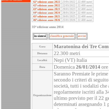
42ª edizione anno 2022
23/01/2022
22.400 metri
42ª edizione anno 2022
22/05/2022
22.400 metri
43ª edizione anno 2023
29/01/2023
22.400 metri
44ª edizione anno 2024
28/01/2024
22.400 metri
45ª edizione anno 2025
26/01/2025
22.400 metri
46ª edizione anno 2026
25/01/2026
22.400 metri
35ª edizione anno 2014
in sintesi
classifica generale
avvisi
Maratonina dei Tre Com
Gara
22.300 metri
Distanza
Nepi (VT) Italia
Località
Domenica
26/01/2014
ore
Data
Saranno Premiate le prime 
secondo i criteri di seguito
società, tutti i sodalizi ch
regolarmente iscritti alla 
Organizzazione
ultimo previsto per il 22 g
determinati assegnando 1 pu