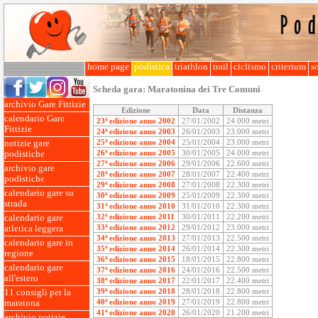
home page
podistica
triathlon
trail
ciclismo
criterium
so
Scheda gara:
Maratonina dei Tre Comuni
archivio Gare Fittizie
Edizione
Data
Distanza
calendario Gare
23ª edizione anno 2002
27/01/2002
24.000 metri
Fittizie
24ª edizione anno 2003
26/01/2003
23.000 metri
25ª edizione anno 2004
25/01/2004
23.000 metri
notizie gare
26ª edizione anno 2005
30/01/2005
24.000 metri
podistiche
27ª edizione anno 2006
29/01/2006
22.600 metri
archivio gare
28ª edizione anno 2007
28/01/2007
22.400 metri
podistiche
29ª edizione anno 2008
27/01/2008
22.300 metri
calendario gare su
30ª edizione anno 2009
25/01/2009
22.300 metri
strada
31ª edizione anno 2010
31/01/2010
22.300 metri
32ª edizione anno 2011
30/01/2011
22.200 metri
calendario gare
33ª edizione anno 2012
29/01/2012
23.000 metri
atletica leggera
34ª edizione anno 2013
27/01/2013
22.500 metri
calendario gare in
35ª edizione anno 2014
26/01/2014
22.300 metri
regione
36ª edizione anno 2015
18/01/2015
22.800 metri
calendario gare
37ª edizione anno 2016
24/01/2016
22.500 metri
all'estero
38ª edizione anno 2017
22/01/2017
22.400 metri
39ª edizione anno 2018
28/01/2018
22.800 metri
11 consigli per la
40ª edizione anno 2019
27/01/2019
22.800 metri
maratona
41ª edizione anno 2020
26/01/2020
21.200 metri
archivio notizie