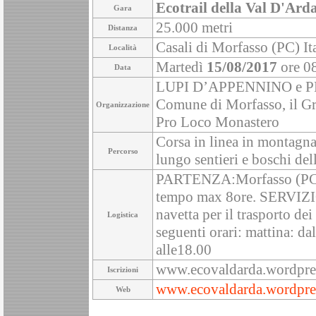
Ecotrail della Val D'Ard
Gara
25.000 metri
Distanza
Casali di Morfasso (PC) Ita
Località
Martedì
15/08/2017
ore 0
Data
LUPI D’APPENNINO e PRO
Comune di Morfasso, il Gr
Organizzazione
Pro Loco Monastero
Corsa in linea in montagna 
Percorso
lungo sentieri e boschi de
PARTENZA:Morfasso (PC)o
tempo max 8ore. SERVIZI
navetta per il trasporto dei
Logistica
seguenti orari: mattina: da
alle18.00
www.ecovaldarda.wordpre
Iscrizioni
www.ecovaldarda.wordpre
Web