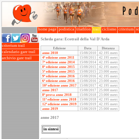
home page
podistica
triathlon
trail
ciclismo
criterium
so
Scheda gara:
Ecotrail della Val D'Arda
criterium trail
Edizione
Data
Distanza
calendario gare trail
anno 2010
15/08/2010
42.195 metri
4ª edizione anno 2011
15/08/2011
42.195 metri
archivio gare trail
7ª edizione anno 2014
15/08/2014
42.195 metri
8ª edizione anno 2015
15/08/2015
42.195 metri
5ª edizione anno 2015
15/08/2015
23.000 metri
9ª edizione anno 2016
15/08/2016
42.195 metri
6ª edizione anno 2016
15/08/2016
23.000 metri
10ª edizione anno 2017
15/08/2017
42.195 metri
anno 2017
15/08/2017
25.000 metri
8ª prova anno 2018
15/08/2018
23.000 metri
11ª edizione anno 2018
15/08/2018
42.195 metri
12ª edizione anno 2019
15/08/2019
42.195 metri
anno 2019
15/08/2019
25.000 metri
anno 2017
in sintesi