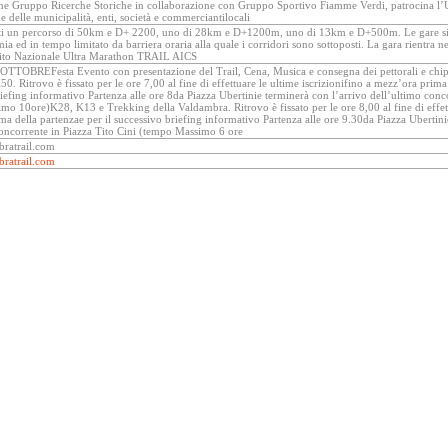
ne Gruppo Ricerche Storiche in collaborazione con Gruppo Sportivo Fiamme Verdi, patrocina l’U
e delle municipalità, enti, società e commerciantilocali
i un percorso di 50km e D+ 2200, uno di 28km e D+1200m, uno di 13km e D+500m. Le gare si s
a ed in tempo limitato da barriera oraria alla quale i corridori sono sottoposti. La gara rientra 
uito Nazionale Ultra Marathon TRAIL AICS
TOBREFesta Evento con presentazione del Trail, Cena, Musica e consegna dei pettorali e c
Ritrovo è fissato per le ore 7,00 al fine di effettuare le ultime iscrizionifino a mezz’ora prima 
iefing informativo Partenza alle ore 8da Piazza Ubertinie terminerà con l’arrivo dell’ultimo conco
o 10ore)K28, K13 e Trekking della Valdambra. Ritrovo è fissato per le ore 8,00 al fine di effettu
a della partenzae per il successivo briefing informativo Partenza alle ore 9.30da Piazza Ubertini
concorrente in Piazza Tito Cini (tempo Massimo 6 ore
ratrail.com
ratrail.com