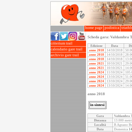
home page
podistica
triath
Scheda gara:
Valdambra T
criterium trail
Edizione
Data
Di
calendario gare trail
anno 2018
14/10/2018
50.0
anno 2018
14/10/2018
28.0
archivio gare trail
anno 2018
14/10/2018
13.0
anno 2021
10/10/2021
29.0
anno 2021
10/10/2021
14.0
anno 2024
11/10/2024
105.
anno 2024
13/10/2024
51.0
anno 2024
13/10/2024
29.0
anno 2024
13/10/2024
14.0
anno 2018
in sintesi
Gara
Valdambra T
Distanza
13.000 metri
Località
B.Agnano Buc
Data
Domenica
14