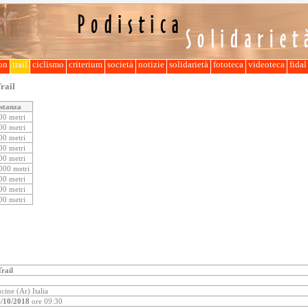
lon
trail
ciclismo
criterium
società
notizie
solidarietà
fototeca
videoteca
fida
rail
stanza
00 metri
00 metri
00 metri
00 metri
00 metri
000 metri
00 metri
00 metri
00 metri
rail
ine (Ar) Italia
/10/2018
ore 09:30