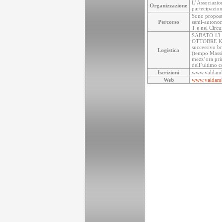
L’Associazio
Organizzazione
partecipazion
Sono propost
Percorso
semi-autonomi
T e nel Circ
SABATO 13 OT
OTTOBRE K50. 
successivo br
Logistica
(tempo Massim
mezz’ora prim
dell’ultimo 
Iscrizioni
www.valdamb
Web
www.valdamb