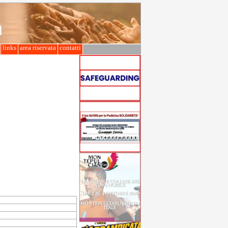
l
links
area riservata
contatti