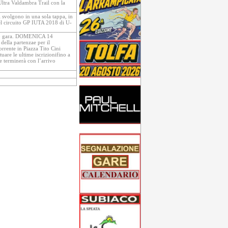
ltra Valdambra Trail con la
volgono in una sola tappa, in
nel circuito GP IUTA 2018 di U-
hip gara. DOMENICA 14
della partenzae per il
rrente in Piazza Tito Cini
are le ultime iscrizionifino a
e terminerà con l’arrivo