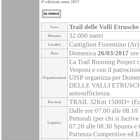
4ª edizione anno 2017
in sintesi
Trail delle Valli Etrusche
Gara
32.000 metri
Distanza
Castiglion Fiorentino (Ar) 
Località
Domenica
26/03/2017
ore
Data
La Trail Running Project c
Vesponi e con il patrocini
UISP organizza per Domen
Organizzazione
DELLE VALLI ETRUSCHE, g
autosufficienza.
TRAIL 32Km 1500D+ (Entro
Percorso
Dalle ore 07.00 alle 08.10
Pettorali (per chi si Iscriv
Logistica
07.20 alle 08.30 Spunta e 
Partenza Competitive ed 