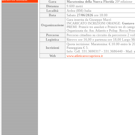
Gara
Maratonina della Nuova Florida
20ª edizione
Distanza
9.600 metri
Località
Ardea (RM) Italia
Data
Sabato
27/06/2026
ore 18:00
Gara inserita da Giuseppe Macrì
INCARICATO ISCRIZIONI ORANGE:
Gustavo
Organizzazione
PREMI: Primi/e tre assoluti e Primi/e tre di categ
Organizzata da: Ass. Atlantis e Polisp. Rocca Prio
Percorso
Percorso cittadino su circuito da percorrere 2 vo
Logistica
Ritrovo ore 16,00 e partenza ore 18,00 Largo Mi
Quota iscrizione: Maratonina: €.10.00 entro le 20 d
Iscrizioni
Passeggiata € 5.
Info: Cell. 331.3690317 - 331.3686440 - Mail: as
Web
www.atleticaroccapriora.it