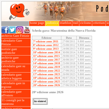
home page
podistica
triathlon
trail
ciclismo
criterium
so
Scheda gara:
Maratonina della Nuova Florida
archivio Gare Fittizie
Edizione
Data
Distanza
calendario Gare
7ª edizione anno 2011
27/08/2011
9.800 metri
Fittizie
8ª edizione anno 2012
25/08/2012
9.800 metri
9ª edizione anno 2013
24/08/2013
9.850 metri
notizie gare
10ª edizione anno 2014
30/08/2014
9.800 metri
podistiche
11ª edizione anno 2015
29/08/2015
9.800 metri
archivio gare
13ª edizione anno 2017
26/08/2017
9.800 metri
podistiche
14ª edizione anno 2018
25/08/2018
9.800 metri
calendario gare su
15ª edizione anno 2019
24/08/2019
9.800 metri
strada
16ª edizione anno 2022
27/08/2022
9.800 metri
17ª edizione anno 2023
26/08/2023
9.800 metri
calendario gare
18ª edizione anno 2024
06/07/2024
9.600 metri
atletica leggera
19ª edizione anno 2025
05/07/2025
9.600 metri
calendario gare in
20ª edizione anno 2026
27/06/2026
9.600 metri
regione
calendario gare
20ª edizione anno 2026
all'estero
11 consigli per la
in sintesi
maratona
archivio notizie