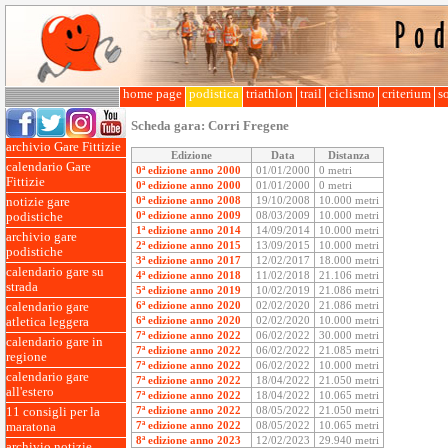
home page
podistica
triathlon
trail
ciclismo
criterium
so
Scheda gara:
Corri Fregene
archivio Gare Fittizie
Edizione
Data
Distanza
calendario Gare
0ª edizione anno 2000
01/01/2000
0 metri
Fittizie
0ª edizione anno 2000
01/01/2000
0 metri
0ª edizione anno 2008
19/10/2008
10.000 metri
notizie gare
0ª edizione anno 2009
08/03/2009
10.000 metri
podistiche
1ª edizione anno 2014
14/09/2014
10.000 metri
archivio gare
2ª edizione anno 2015
13/09/2015
10.000 metri
podistiche
3ª edizione anno 2017
12/02/2017
18.000 metri
calendario gare su
4ª edizione anno 2018
11/02/2018
21.106 metri
strada
5ª edizione anno 2019
10/02/2019
21.086 metri
6ª edizione anno 2020
02/02/2020
21.086 metri
calendario gare
6ª edizione anno 2020
02/02/2020
10.000 metri
atletica leggera
7ª edizione anno 2022
06/02/2022
30.000 metri
calendario gare in
7ª edizione anno 2022
06/02/2022
21.085 metri
regione
7ª edizione anno 2022
06/02/2022
10.000 metri
calendario gare
7ª edizione anno 2022
18/04/2022
21.050 metri
all'estero
7ª edizione anno 2022
18/04/2022
10.065 metri
7ª edizione anno 2022
08/05/2022
21.050 metri
11 consigli per la
7ª edizione anno 2022
08/05/2022
10.065 metri
maratona
8ª edizione anno 2023
12/02/2023
29.940 metri
archivio notizie