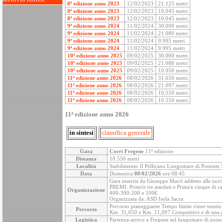
8ª edizione anno 2023
12/02/2023
21.125 metri
8ª edizione anno 2023
12/02/2023
10.045 metri
8ª edizione anno 2023
12/02/2023
10.045 metri
9ª edizione anno 2024
11/02/2024
30.000 metri
9ª edizione anno 2024
11/02/2024
21.080 metri
9ª edizione anno 2024
11/02/2024
9.995 metri
9ª edizione anno 2024
11/02/2024
9.995 metri
10ª edizione anno 2025
09/02/2025
30.000 metri
10ª edizione anno 2025
09/02/2025
21.080 metri
10ª edizione anno 2025
09/02/2025
10.050 metri
11ª edizione anno 2026
08/02/2026
31.650 metri
11ª edizione anno 2026
08/02/2026
21.097 metri
11ª edizione anno 2026
08/02/2026
10.550 metri
11ª edizione anno 2026
08/02/2026
10.550 metri
11ª edizione anno 2026
in sintesi
classifica generale
Gara
Corri Fregene
11ª edizione
Distanza
10.550 metri
Località
Stabilimento Il Pellicano Lungomare di Ponente 
Data
Domenica
08/02/2026
ore 08:45
Gara inserita da Giuseppe Macrì addetto alle iscr
PREMI: Primi/e tre assoluti e Primi/e cinque di 
Organizzazione
400-300-200 e 100€
Organizzata da: ASD Isola Sacra
Percorso pianeggiante Tempo limite viene tenuto 
Percorso
Km. 31,650 e Km. 21,097 Competitive e di una 
Logistica
Partenza-arrivo a Fregene sul lungomare di ponent