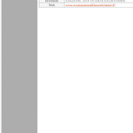
Iscrizioni
EDIZIONE 2014 IN DATA DA DEFINIRSI
Web
www.ecomaratonadeimonticimini.it/