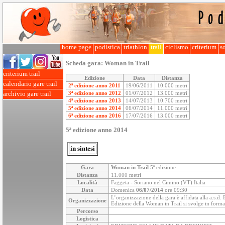
home page
podistica
triathlon
trail
ciclismo
criterium
so
Scheda gara:
Woman in Trail
criterium trail
Edizione
Data
Distanza
calendario gare trail
2ª edizione anno 2011
19/06/2011
10.000 metri
3ª edizione anno 2012
01/07/2012
13.000 metri
archivio gare trail
4ª edizione anno 2013
14/07/2013
10.700 metri
5ª edizione anno 2014
06/07/2014
11.000 metri
6ª edizione anno 2016
17/07/2016
13.000 metri
5ª edizione anno 2014
in sintesi
Gara
Woman in Trail
5ª edizione
Distanza
11.000 metri
Località
Faggeta - Soriano nel Cimino (VT) Italia
Data
Domenica
06/07/2014
ore 09:30
L’organizzazione della gara è affidata alla a.s.
Organizzazione
Edizione della Woman in Trail si svolge in form
Percorso
Logistica