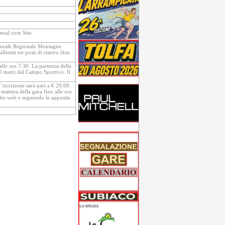
gmail.com Sito
Naturale Regionale Montagne
estiti tre posti di ristoro (km
alle ore 7:30. La partenza della
400 metri dal Campo Sportivo. Il
’iscrizione sarà pari a € 20,00.
 mattina della gara fino alle ore
sito web e seguendo le apposite