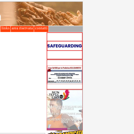
l
links
area riservata
contatti