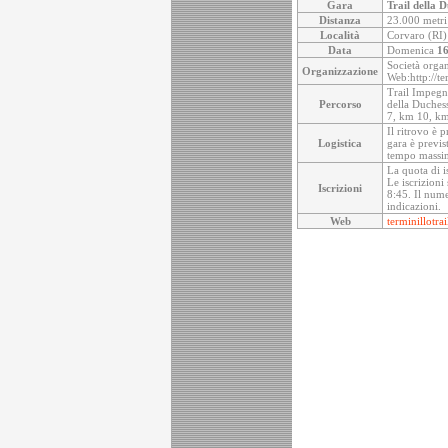
Gara
Trail della 
Distanza
23.000 metri
Località
Corvaro (RI) 
Data
Domenica
16
Società orga
Organizzazione
Web:http://te
Trail Impegna
Percorso
della Duchess
7, km 10, km
Il ritrovo è 
Logistica
gara è previs
tempo massimo
La quota di i
Le iscrizioni
Iscrizioni
8:45. Il nume
indicazioni.
Web
terminillotra