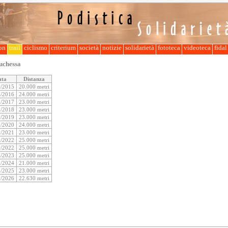
lon
trail
ciclismo
criterium
società
notizie
solidarietà
fototeca
videoteca
fida
Duchessa
ata
Distanza
8/2015
20.000 metri
6/2016
24.000 metri
7/2017
23.000 metri
6/2018
23.000 metri
7/2019
23.000 metri
5/2020
24.000 metri
5/2021
23.000 metri
5/2022
25.000 metri
7/2022
25.000 metri
6/2023
25.000 metri
9/2024
21.000 metri
9/2025
23.000 metri
9/2026
22.630 metri