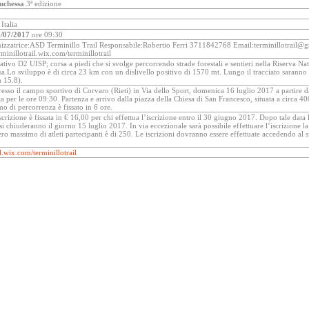
Duchessa
3ª edizione
Italia
/07/2017
ore 09:30
nizzatrice:ASD Terminillo Trail Responsabile:Robertio Ferri 3711842768 Email:terminillotrail@
rminillotrail.wix.com/terminillotrail
tivo D2 UISP; corsa a piedi che si svolge percorrendo strade forestali e sentieri nella Riserva 
a.Lo sviluppo è di circa 23 km con un dislivello positivo di 1570 mt. Lungo il tracciato saranno all
 15.8).
presso il campo sportivo di Corvaro (Rieti) in Via dello Sport, domenica 16 luglio 2017 a partire d
ta per le ore 09:30. Partenza e arrivo dalla piazza della Chiesa di San Francesco, situata a circa 
 di percorrenza è fissato in 6 ore.
scrizione è fissata in € 16,00 per chi effettua l’iscrizione entro il 30 giugno 2017. Dopo tale data l
 si chiuderanno il giorno 15 luglio 2017. In via eccezionale sarà possibile effettuare l’iscrizione la
ro massimo di atleti partecipanti è di 250. Le iscrizioni dovranno essere effettuate accedendo al 
il.wix.com/terminillotrail