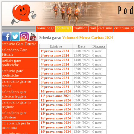
home page
podistica
triathlon
trail
ciclismo
criterium
so
Scheda gara:
Volontari Mensa Caritas 2024
archivio Gare Fittizie
Edizione
Data
Distanza
calendario Gare
1ª prova anno 2024
01/01/2024
0 metri
Fittizie
2ª prova anno 2024
13/01/2024
0 metri
3ª prova anno 2024
14/01/2024
0 metri
notizie gare
4ª prova anno 2024
20/01/2024
0 metri
podistiche
5ª prova anno 2024
27/01/2024
0 metri
archivio gare
6ª prova anno 2024
03/02/2024
0 metri
podistiche
7ª prova anno 2024
10/02/2024
0 metri
calendario gare su
8ª prova anno 2024
11/02/2024
0 metri
strada
9ª prova anno 2024
17/02/2024
0 metri
10ª prova anno 2024
24/02/2024
0 metri
calendario gare
11ª prova anno 2024
02/03/2024
0 metri
atletica leggera
12ª prova anno 2024
03/03/2024
0 metri
calendario gare in
13ª prova anno 2024
09/03/2024
0 metri
regione
14ª prova anno 2024
16/03/2024
0 metri
calendario gare
15ª prova anno 2024
30/03/2024
0 metri
all'estero
16ª prova anno 2024
31/03/2024
0 metri
17ª prova anno 2024
01/04/2024
0 metri
11 consigli per la
18ª prova anno 2024
06/04/2024
0 metri
maratona
19ª prova anno 2024
13/04/2024
0 metri
archivio notizie