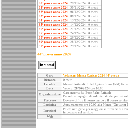
80ª prova anno 2024
29/11/2024
0 metri
81ª prova anno 2024
30/11/2024
0 metri
82ª prova anno 2024
06/12/2024
0 metri
83ª prova anno 2024
08/12/2024
0 metri
84ª prova anno 2024
13/12/2024
0 metri
85ª prova anno 2024
14/12/2024
0 metri
86ª prova anno 2024
21/12/2024
0 metri
87ª prova anno 2024
24/12/2024
0 metri
88ª prova anno 2024
26/12/2024
0 metri
89ª prova anno 2024
28/12/2024
0 metri
90ª prova anno 2024
29/12/2024
0 metri
44ª prova anno 2024
in sintesi
Gara
Volontari Mensa Caritas 2024
44ª prova
Distanza
0 metri
Località
Mensa Caritas di Colle Oppio - Roma (RM) Italia
Data
Venerdì
28/06/2024
ore 10:00
Gara inserita da: Buonfiglio Raffaele
Organizzazione
Periodico impegno di volontariato dei podisti soli
Percorso
Dovrete offrire il vostro tempo e il vostro sorris
Logistica
Appuntamento ore 10,00 alla Mensa “Giovanni Paol
Potete rivolgervi per maggiori informazioni a Buon
Iscrizioni
impegnato nel servizio
Web