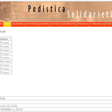
lon
trail
ciclismo
criterium
società
notizie
solidarietà
fototeca
videoteca
fida
rail
stanza
00 metri
00 metri
00 metri
00 metri
00 metri
000 metri
00 metri
00 metri
00 metri
rail
ine (Ar) Italia
/10/2018
ore 08:00