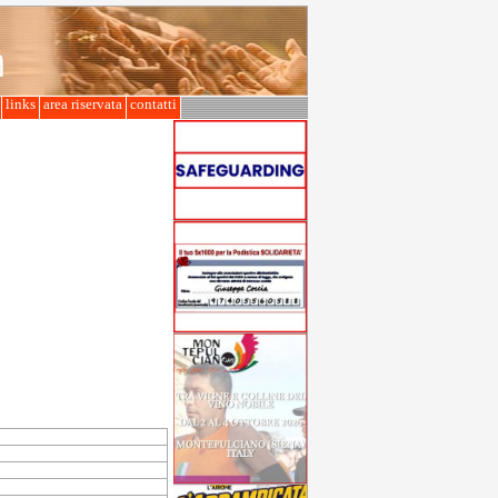
l
links
area riservata
contatti