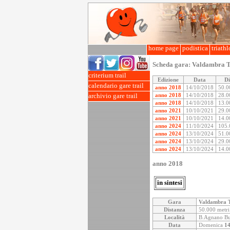
home page
podistica
triath
Scheda gara:
Valdambra T
criterium trail
Edizione
Data
Di
calendario gare trail
anno 2018
14/10/2018
50.0
anno 2018
14/10/2018
28.0
archivio gare trail
anno 2018
14/10/2018
13.0
anno 2021
10/10/2021
29.0
anno 2021
10/10/2021
14.0
anno 2024
11/10/2024
105.
anno 2024
13/10/2024
51.0
anno 2024
13/10/2024
29.0
anno 2024
13/10/2024
14.0
anno 2018
in sintesi
Gara
Valdambra T
Distanza
50.000 metri
Località
B.Agnano Buc
Data
Domenica
14