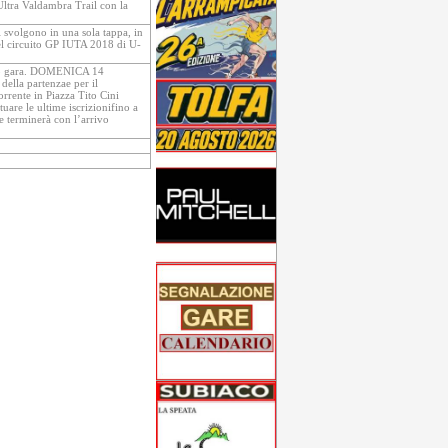
ltra Valdambra Trail con la
volgono in una sola tappa, in
nel circuito GP IUTA 2018 di U-
hip gara. DOMENICA 14
della partenzae per il
rrente in Piazza Tito Cini
are le ultime iscrizionifino a
e terminerà con l’arrivo