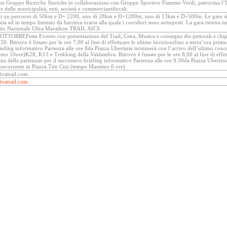
ne Gruppo Ricerche Storiche in collaborazione con Gruppo Sportivo Fiamme Verdi, patrocina l’U
e delle municipalità, enti, società e commerciantilocali.
i un percorso di 50km e D+ 2200, uno di 28km e D+1200m, uno di 13km e D+500m. Le gare si s
a ed in tempo limitato da barriera oraria alla quale i corridori sono sottoposti. La gara rientra 
uito Nazionale Ultra Marathon TRAIL AICS
TOBREFesta Evento con presentazione del Trail, Cena, Musica e consegna dei pettorali e c
Ritrovo è fissato per le ore 7,00 al fine di effettuare le ultime iscrizionifino a mezz’ora prima 
iefing informativo Partenza alle ore 8da Piazza Ubertinie terminerà con l’arrivo dell’ultimo conco
o 10ore)K28, K13 e Trekking della Valdambra. Ritrovo è fissato per le ore 8,00 al fine di effettu
a della partenzae per il successivo briefing informativo Partenza alle ore 9.30da Piazza Ubertini
concorrente in Piazza Tito Cini (tempo Massimo 6 ore)
ratrail.com
ratrail.com