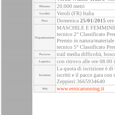
20.000 metri
Distanza
Veroli (FR) Italia
Località
Domenica
25/01/2015
ore
Data
MASCHILE E FEMMINILE 1°
tecnico 2° Classificato Pre
Organizzazione
Premio in natura/materiale 
tecnico 5° Classificato Pre
trail media difficoltà, bos
Percorso
con ritrovo alle ore 08.00 
Logistica
La quota di iscrizione è di 
iscritti e il pacco gara con 
Iscrizioni
Zeppieri:3665934640
www.ernicarunning.it
Web