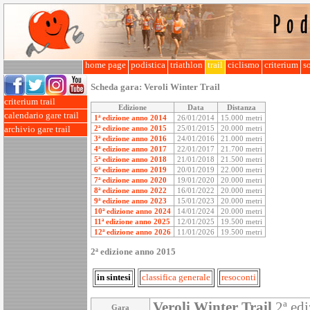
home page
podistica
triathlon
trail
ciclismo
criterium
so
Scheda gara:
Veroli Winter Trail
criterium trail
Edizione
Data
Distanza
calendario gare trail
1ª edizione anno 2014
26/01/2014
15.000 metri
2ª edizione anno 2015
25/01/2015
20.000 metri
archivio gare trail
3ª edizione anno 2016
24/01/2016
21.000 metri
4ª edizione anno 2017
22/01/2017
21.700 metri
5ª edizione anno 2018
21/01/2018
21.500 metri
6ª edizione anno 2019
20/01/2019
22.000 metri
7ª edizione anno 2020
19/01/2020
20.000 metri
8ª edizione anno 2022
16/01/2022
20.000 metri
9ª edizione anno 2023
15/01/2023
20.000 metri
10ª edizione anno 2024
14/01/2024
20.000 metri
11ª edizione anno 2025
12/01/2025
19.500 metri
12ª edizione anno 2026
11/01/2026
19.500 metri
2ª edizione anno 2015
in sintesi
classifica generale
resoconti
Veroli Winter Trail
2ª edi
Gara