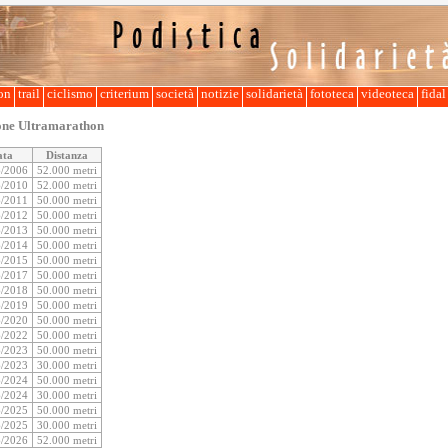
lon
trail
ciclismo
criterium
società
notizie
solidarietà
fototeca
videoteca
fida
one Ultramarathon
ata
Distanza
6/2006
52.000 metri
6/2010
52.000 metri
6/2011
50.000 metri
6/2012
50.000 metri
6/2013
50.000 metri
6/2014
50.000 metri
6/2015
50.000 metri
6/2017
50.000 metri
6/2018
50.000 metri
6/2019
50.000 metri
6/2020
50.000 metri
6/2022
50.000 metri
6/2023
50.000 metri
6/2023
30.000 metri
6/2024
50.000 metri
6/2024
30.000 metri
6/2025
50.000 metri
6/2025
30.000 metri
6/2026
52.000 metri