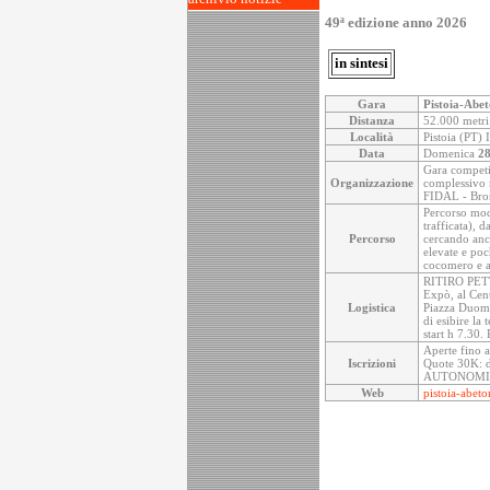
49ª edizione anno 2026
in sintesi
Gara
Pistoia-Abe
Distanza
52.000 metri
Località
Pistoia (PT) I
Data
Domenica
28
Gara competit
Organizzazione
complessivo 
FIDAL - Bron
Percorso modi
trafficata), 
Percorso
cercando anc
elevate e poc
cocomero e al
RITIRO PETTO
Expò, al Cent
Logistica
Piazza Duomo 
di esibire la
start h 7.30. 
Aperte fino a
Iscrizioni
Quote 30K: d
AUTONOM
Web
pistoia-abeto