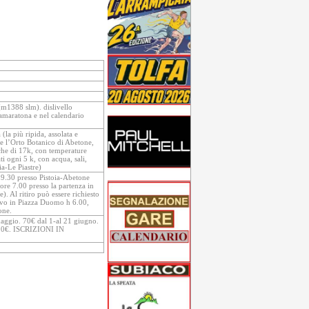
(m1388 slm). dislivello
maratona e nel calendario
(la più ripida, assolata e
o e l’Orto Botanico di Abetone,
che di 17k, con temperature
ti ogni 5 k, con acqua, sali,
a-Le Piastre)
19.30 presso Pistoia-Abetone
ore 7.00 presso la partenza in
. Al ritiro può essere richiesto
trovo in Piazza Duomo h 6.00,
one.
maggio. 70€ dal 1-al 21 giugno.
 20€. ISCRIZIONI IN