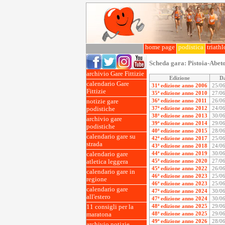
home page
podistica
triath
Scheda gara:
Pistoia-Abet
archivio Gare Fittizie
Edizione
D
calendario Gare
31ª edizione anno 2006
25/0
Fittizie
35ª edizione anno 2010
27/0
36ª edizione anno 2011
26/0
notizie gare
37ª edizione anno 2012
24/0
podistiche
38ª edizione anno 2013
30/0
archivio gare
39ª edizione anno 2014
29/0
podistiche
40ª edizione anno 2015
28/0
calendario gare su
42ª edizione anno 2017
25/0
strada
43ª edizione anno 2018
24/0
44ª edizione anno 2019
30/0
calendario gare
45ª edizione anno 2020
27/0
atletica leggera
45ª edizione anno 2022
26/0
calendario gare in
46ª edizione anno 2023
25/0
regione
46ª edizione anno 2023
25/0
calendario gare
47ª edizione anno 2024
30/0
all'estero
47ª edizione anno 2024
30/0
48ª edizione anno 2025
29/0
11 consigli per la
48ª edizione anno 2025
29/0
maratona
49ª edizione anno 2026
28/0
archivio notizie