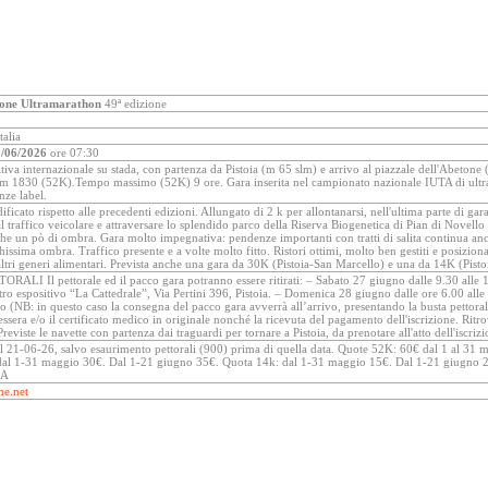
tone Ultramarathon
49ª edizione
talia
/06/2026
ore 07:30
iva internazionale su stada, con partenza da Pistoia (m 65 slm) e arrivo al piazzale dell'Abetone 
m 1830 (52K).Tempo massimo (52K) 9 ore. Gara inserita nel campionato nazionale IUTA di ultra
ze label.
ficato rispetto alle precedenti edizioni. Allungato di 2 k per allontanarsi, nell'ultima parte di gara 
dal traffico veicolare e attraversare lo splendido parco della Riserva Biogenetica di Pian di Novell
he un pò di ombra. Gara molto impegnativa: pendenze importanti con tratti di salita continua an
hissima ombra. Traffico presente e a volte molto fitto. Ristori ottimi, molto ben gestiti e posiziona
tri generi alimentari. Prevista anche una gara da 30K (Pistoia-San Marcello) e una da 14K (Pistoi
RALI Il pettorale ed il pacco gara potranno essere ritirati: – Sabato 27 giugno dalle 9.30 alle 
ro espositivo “La Cattedrale”, Via Pertini 396, Pistoia. – Domenica 28 giugno dalle ore 6.00 alle 
(NB: in questo caso la consegna del pacco gara avverrà all’arrivo, presentando la busta pettorale)
 tessera e/o il certificato medico in originale nonché la ricevuta del pagamento dell'iscrizione. Ri
Previste le navette con partenza dai traguardi per tornare a Pistoia, da prenotare all'atto dell'iscrizi
l 21-06-26, salvo esaurimento pettorali (900) prima di quella data. Quote 52K: 60€ dal 1 al 31 
al 1-31 maggio 30€. Dal 1-21 giugno 35€. Quota 14k: dal 1-31 maggio 15€. Dal 1-21 giugno
IA
ne.net