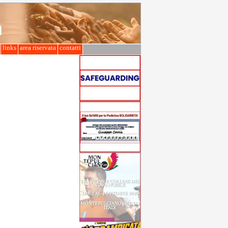
l
links
area riservata
contatti