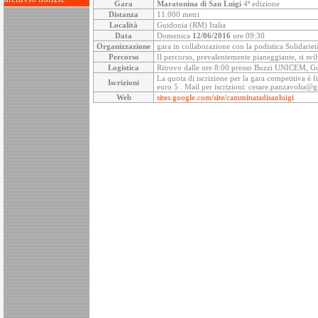
Gara
Maratonina di San Luigi
4ª edizione
Distanza
11.000 metri
Località
Guidonia (RM) Italia
Data
Domenica
12/06/2016
ore 09:30
Organizzazione
gara in collaborazione con la podistica Solida
Percorso
Il percorso, prevalentemente pianeggiante, si svil
Logistica
Ritrovo dalle ore 8:00 presso Buzzi UNICEM, G
La quota di iscrizione per la gara competitiva è fi
Iscrizioni
euro 5 . Mail per iscrizioni: cesare.panzavolta@
Web
sites.google.com/site/camminatadisanluigi