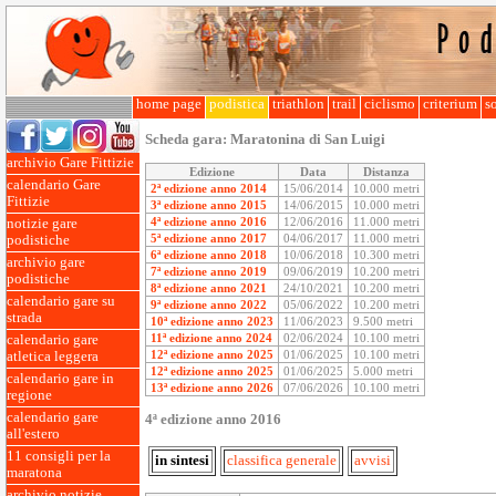
home page
podistica
triathlon
trail
ciclismo
criterium
so
Scheda gara:
Maratonina di San Luigi
archivio Gare Fittizie
Edizione
Data
Distanza
calendario Gare
2ª edizione anno 2014
15/06/2014
10.000 metri
Fittizie
3ª edizione anno 2015
14/06/2015
10.000 metri
4ª edizione anno 2016
12/06/2016
11.000 metri
notizie gare
5ª edizione anno 2017
04/06/2017
11.000 metri
podistiche
6ª edizione anno 2018
10/06/2018
10.300 metri
archivio gare
7ª edizione anno 2019
09/06/2019
10.200 metri
podistiche
8ª edizione anno 2021
24/10/2021
10.200 metri
calendario gare su
9ª edizione anno 2022
05/06/2022
10.200 metri
strada
10ª edizione anno 2023
11/06/2023
9.500 metri
11ª edizione anno 2024
02/06/2024
10.100 metri
calendario gare
12ª edizione anno 2025
01/06/2025
10.100 metri
atletica leggera
12ª edizione anno 2025
01/06/2025
5.000 metri
calendario gare in
13ª edizione anno 2026
07/06/2026
10.100 metri
regione
calendario gare
4ª edizione anno 2016
all'estero
11 consigli per la
in sintesi
classifica generale
avvisi
maratona
archivio notizie