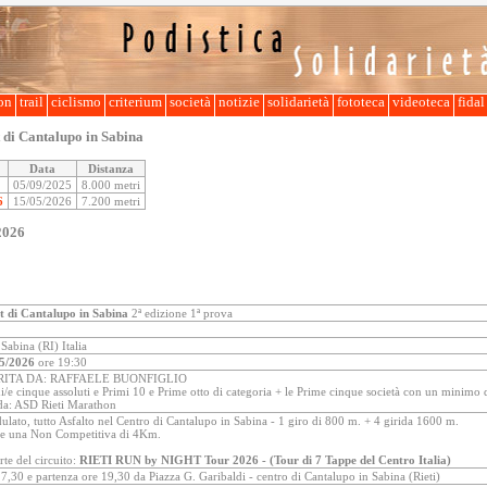
lon
trail
ciclismo
criterium
società
notizie
solidarietà
fototeca
videoteca
fida
 di Cantalupo in Sabina
Data
Distanza
05/09/2025
8.000 metri
6
15/05/2026
7.200 metri
2026
t di Cantalupo in Sabina
2ª edizione 1ª prova
Sabina (RI) Italia
5/2026
ore 19:30
RITA DA: RAFFAELE BUONFIGLIO
e cinque assoluti e Primi 10 e Prime otto di categoria + le Prime cinque società con un minimo di 
da: ASD Rieti Marathon
lato, tutto Asfalto nel Centro di Cantalupo in Sabina - 1 giro di 800 m. + 4 girida 1600 m.
he una Non Competitiva di 4Km.
rte del circuito:
RIETI RUN by NIGHT Tour 2026 - (Tour di 7 Tappe del Centro Italia)
7,30 e partenza ore 19,30 da Piazza G. Garibaldi - centro di Cantalupo in Sabina (Rieti)