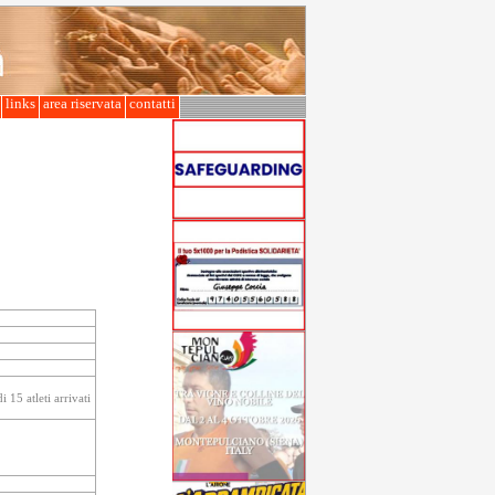
l
links
area riservata
contatti
15 atleti arrivati