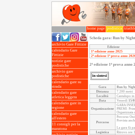
home page
podistica
triath
Scheda gara:
Run by Night
archivio Gare Fittizie
Edizione
calendario Gare
1ª edizione anno 2025
Fittizie
2ª edizione 1ª prova anno 202
notizie gare
2ª edizione 1ª prova anno 
podistiche
archivio gare
in sintesi
podistiche
calendario gare su
strada
Gara
Run by Nigh
Distanza
7.200 metri
calendario gare
Località
Cantalupo in 
atletica leggera
Data
Venerdì
15/0
calendario gare in
GARA INSE
regione
Organizzazione
PREMI: Primi/
Organizzata 
calendario gare
Percorso Ondu
all'estero
Prevista anc
Percorso
11 consigli per la
La gara fà pa
maratona
Logistica
Ritrovo ore 1
archivio notizie