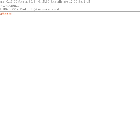
one: €.13.00 fino al 30/4 - €.15.00 fino alle ore 12,00 del 14/5
: www.icron.it
320.0825088 - Mail: info@rietimarathon.it
athon.it