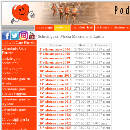
home page
podistica
triathlon
trail
ciclismo
criterium
so
Scheda gara:
Mezza Maratona di Latina
archivio Gare Fittizie
Edizione
Data
Distanza
calendario Gare
2ª edizione anno 2004
24/10/2004
21.097 metri
Fittizie
6ª edizione anno 2008
19/10/2008
21.097 metri
7ª edizione anno 2009
25/10/2009
21.097 metri
notizie gare
8ª edizione anno 2010
17/10/2010
21.097 metri
podistiche
9ª edizione anno 2011
16/10/2011
21.097 metri
archivio gare
10ª edizione anno 2012
21/10/2012
21.097 metri
podistiche
11ª edizione anno 2013
20/10/2013
21.097 metri
calendario gare su
12ª edizione anno 2014
19/10/2014
21.097 metri
strada
13ª edizione anno 2015
22/11/2015
21.097 metri
14ª edizione anno 2016
27/11/2016
21.097 metri
calendario gare
15ª edizione anno 2017
19/11/2017
21.097 metri
atletica leggera
16ª edizione anno 2018
18/11/2018
21.097 metri
calendario gare in
18ª edizione anno 2019
17/11/2019
21.097 metri
regione
18ª edizione anno 2019
15/12/2019
21.097 metri
calendario gare
19ª edizione anno 2020
15/11/2020
21.097 metri
all'estero
19ª edizione anno 2021
16/05/2021
21.097 metri
20ª edizione anno 2022
15/05/2022
21.097 metri
11 consigli per la
20ª edizione anno 2022
15/05/2022
7.000 metri
maratona
21ª edizione anno 2023
21/05/2023
21.097 metri
archivio notizie