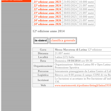
21ª edizione anno 2023
21/05/2023
10.000 metri
22ª edizione anno 2024
19/05/2024
21.097 metri
22ª edizione anno 2024
19/05/2024
10.000 metri
23ª edizione anno 2025
30/03/2025
21.097 metri
23ª edizione anno 2025
30/03/2025
10.000 metri
24ª edizione anno 2026
29/03/2026
21.097 metri
24ª edizione anno 2026
29/03/2026
10.000 metri
12ª edizione anno 2014
in sintesi
classifica generale
Gara
Mezza Maratona di Latina
12ª edizione
Distanza
21.097 metri
Località
Latina (LT) Italia
Data
Domenica
19/10/2014
ore 09:30
Organizzazione: Atletica Latina 80 e Opes Latina s
Organizzazione
Promozione Sportiva
Percorso
Interamente pianeggiante da Latina Centro al Lid
Logistica
Ritrovo ore 8:00 presso il campo CONI di via Bott
Le Iscrizioni si accettano in Pre-Iscrizione all’in
Iscrizioni
15€.
Web
www.mariomoretti.it/podismo/dettagli/latina191