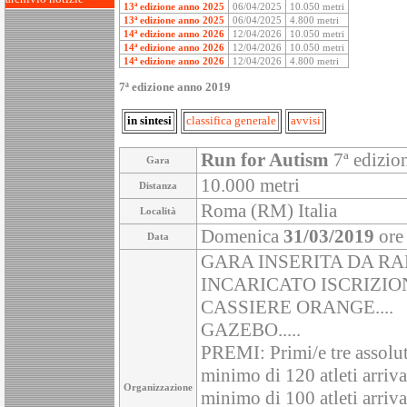
13ª edizione anno 2025
06/04/2025
10.050 metri
13ª edizione anno 2025
06/04/2025
4.800 metri
14ª edizione anno 2026
12/04/2026
10.050 metri
14ª edizione anno 2026
12/04/2026
10.050 metri
14ª edizione anno 2026
12/04/2026
4.800 metri
7ª edizione anno 2019
in sintesi
classifica generale
avvisi
Run for Autism
7ª edizio
Gara
10.000 metri
Distanza
Roma (RM) Italia
Località
Domenica
31/03/2019
ore
Data
GARA INSERITA DA R
INCARICATO ISCRIZIO
CASSIERE ORANGE....
GAZEBO.....
PREMI: Primi/e tre assolu
minimo di 120 atleti arriva
Organizzazione
minimo di 100 atleti arriva