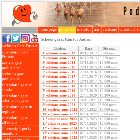
home page
podistica
triathlon
trail
ciclismo
criterium
so
Scheda gara:
Run for Autism
archivio Gare Fittizie
Edizione
Data
Distanza
calendario Gare
1ª edizione anno 2012
08/12/2012
5.000 metri
Fittizie
2ª edizione anno 2013
01/12/2013
5.270 metri
3ª edizione anno 2014
30/11/2014
10.000 metri
notizie gare
4ª edizione anno 2015
29/11/2015
10.000 metri
podistiche
5ª edizione anno 2016
27/11/2016
10.000 metri
archivio gare
6ª edizione anno 2017
10/09/2017
10.000 metri
podistiche
6ª edizione anno 2017
26/11/2017
10.000 metri
calendario gare su
7ª edizione anno 2018
07/10/2018
10.000 metri
strada
7ª edizione anno 2019
31/03/2019
10.000 metri
9ª edizione anno 2020
22/03/2020
10.200 metri
calendario gare
9ª edizione anno 2021
24/10/2021
10.200 metri
atletica leggera
9ª edizione anno 2021
24/10/2021
5.600 metri
calendario gare in
10ª edizione anno 2022
03/04/2022
10.000 metri
regione
10ª edizione anno 2022
03/04/2022
5.600 metri
calendario gare
11ª edizione anno 2023
02/04/2023
10.050 metri
all'estero
11ª edizione anno 2023
02/04/2023
10.050 metri
12ª edizione anno 2024
07/04/2024
10.050 metri
11 consigli per la
12ª edizione anno 2024
07/04/2024
10.050 metri
maratona
13ª edizione anno 2025
06/04/2025
10.050 metri
archivio notizie