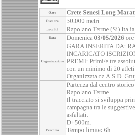
Crete Senesi Long Mara
Gara
30.000 metri
Distanza
Rapolano Terme (Si) Italia
Località
Domenica
03/05/2026
ore
Data
GARA INSERITA DA: R
INCARICATO ISCRIZIO
PREMI: Primi/e tre assoluti
Organizzazione
con un minimo di 20 atleti 
Organizzata da A.S.D. Gru
Partenza dal centro storic
Rapolano Terme.
Il tracciato si sviluppa pri
campagna tra le suggestive 
asfaltati.
D+500m.
Tempo limite: 6h
Percorso