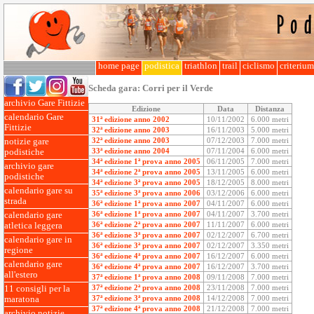
home page
podistica
triathlon
trail
ciclismo
criteriu
Scheda gara:
Corri per il Verde
archivio Gare Fittizie
Edizione
Data
Distanza
calendario Gare
31ª edizione anno 2002
10/11/2002
6.000 metri
Fittizie
32ª edizione anno 2003
16/11/2003
5.000 metri
32ª edizione anno 2003
07/12/2003
7.000 metri
notizie gare
33ª edizione anno 2004
07/11/2004
6.000 metri
podistiche
34ª edizione 1ª prova anno 2005
06/11/2005
7.000 metri
archivio gare
34ª edizione 2ª prova anno 2005
13/11/2005
6.000 metri
podistiche
34ª edizione 3ª prova anno 2005
18/12/2005
8.000 metri
calendario gare su
35ª edizione 3ª prova anno 2006
03/12/2006
6.000 metri
strada
36ª edizione 1ª prova anno 2007
04/11/2007
6.000 metri
36ª edizione 1ª prova anno 2007
04/11/2007
3.700 metri
calendario gare
36ª edizione 2ª prova anno 2007
11/11/2007
6.000 metri
atletica leggera
36ª edizione 3ª prova anno 2007
02/12/2007
6.700 metri
calendario gare in
36ª edizione 3ª prova anno 2007
02/12/2007
3.350 metri
regione
36ª edizione 4ª prova anno 2007
16/12/2007
6.000 metri
calendario gare
36ª edizione 4ª prova anno 2007
16/12/2007
3.700 metri
all'estero
37ª edizione 1ª prova anno 2008
09/11/2008
7.000 metri
37ª edizione 2ª prova anno 2008
23/11/2008
7.000 metri
11 consigli per la
37ª edizione 3ª prova anno 2008
14/12/2008
7.000 metri
maratona
37ª edizione 4ª prova anno 2008
21/12/2008
7.000 metri
archivio notizie