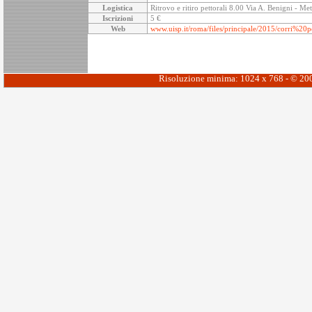
Logistica
Ritrovo e ritiro pettorali 8.00 Via A. Benigni - 
Iscrizioni
5 €
Web
www.uisp.it/roma/files/principale/2015/corr
Risoluzione minima: 1024 x 768 - © 2006