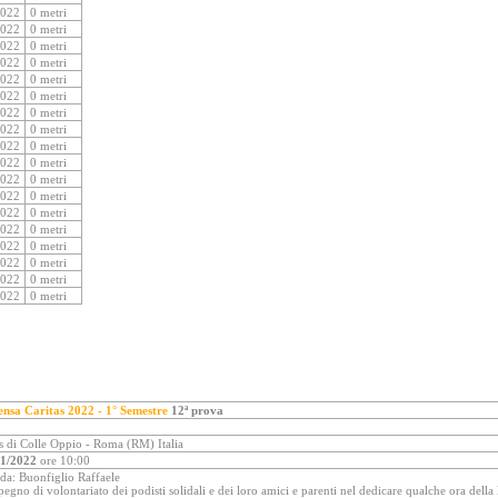
2022
0 metri
2022
0 metri
2022
0 metri
2022
0 metri
2022
0 metri
2022
0 metri
2022
0 metri
2022
0 metri
2022
0 metri
2022
0 metri
2022
0 metri
2022
0 metri
2022
0 metri
2022
0 metri
2022
0 metri
2022
0 metri
2022
0 metri
2022
0 metri
nsa Caritas 2022 - 1° Semestre
12ª prova
s di Colle Oppio - Roma (RM) Italia
01/2022
ore 10:00
 da: Buonfiglio Raffaele
egno di volontariato dei podisti solidali e dei loro amici e parenti nel dedicare qualche ora della 