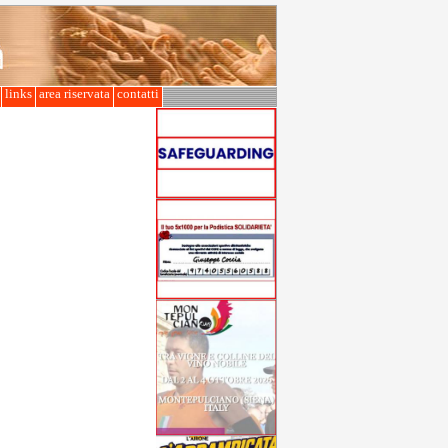
l
links
area riservata
contatti