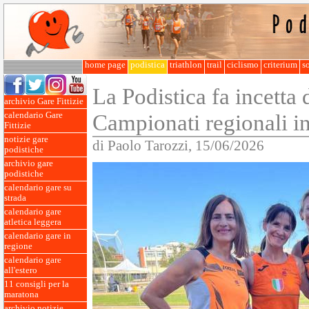
home page
podistica
triathlon
trail
ciclismo
criterium
so
La Podistica fa incetta 
archivio Gare Fittizie
Campionati regionali i
calendario Gare
Fittizie
notizie gare
di Paolo Tarozzi, 15/06/2026
podistiche
archivio gare
podistiche
calendario gare su
strada
calendario gare
atletica leggera
calendario gare in
regione
calendario gare
all'estero
11 consigli per la
maratona
archivio notizie