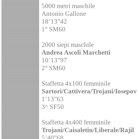
5000 metri maschile
Antonio Gallone
18’13”42
1° SM60
2000 siepi maschile
Andrea Ascoli Marchetti
10’13”97
2° SM60
Staffetta 4x100 femminile
Sartori/Cattivera/Trojani/Iosepov
1’13”63
3^ SF50
Staffetta 4x400 femminile
Trojani/Caisaletin/Liberale/Rajil
5’40”68