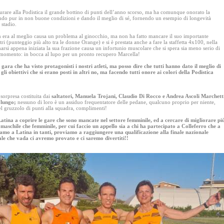
urare alla Podistica il grande bottino di punti dell’anno scorso, ma ha comunque onorato la
ando pur in non buone condizioni e dando il meglio di sé, fornendo un esempio di longevità
 stadio.
 era al meglio causa un problema al ginocchio, ma non ha fatto mancare il suo importante
i (punteggio più alto tra le donne Orange) e si è prestata anche a fare la staffetta 4x100, nella
rsi appena iniziata la sua frazione causa un infortunio muscolare che si spera sia meno serio di
 momento: in bocca al lupo per un pronto recupero Marcella!
 gara che ha visto protagonisti i nostri atleti, ma posso dire che tutti hanno dato il meglio di
gli obiettivi che si erano posti in altri no, ma facendo tutti onore ai colori della Podistica
 sorpresa costituita dai
saltatori, Manuela Trojani, Claudio Di Rocco e Andrea Ascoli Marchett
l lungo;
nessuno di loro è un assiduo frequentatore delle pedane, qualcuno proprio per niente,
el gruzzolo di punti alla squadra, complimenti!
Latina a coprire le gare che sono mancate nel settore femminile, ed a cercare di migliorare pi
 maschile che femminile, per cui faccio un appello sia a chi ha partecipato a Colleferro che a
iamo a Latina in tanti, proviamo a raggiungere una qualificazione alla finale nazionale
ale che vada ci avremo provato e ci saremo divertiti!!