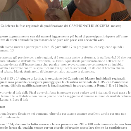
a Colleferro la fase regionale di qualificazione dei CAMPIONATI DI SOCIETA' master,
o.
 questo appuntamento con dei numeri leggermente più bassi di partecipanti rispetto all’anno
nze di atleti abituali frequentatori delle piste alle prese con acciacchi vari.
hile
siamo riusciti a partecipare a ben
15 gare sulle 17
in programma, conseguendo quindi il
messi, 13.
lle assenze già previste per varie ragioni, si è sommata anche la sfortuna: la staffetta 4x100 che no
usa infortunio dell’ultima frazionista, la 4x400 squalificata per un’infrazione nell’ordine di
azione dettata dall’inesperienza che, peraltro, non aveva comunque comportato un indebito
rovato a ricorrere contro la squalifica ma fin qui senza successo), un dolore al braccio che ha
del sabato, Marzia Antinarelli, di bissare con altro attrezzo la domenica.
farsi il 13 e 14 giugno a Latina, in occasione dei Campionati Master Individuali regionali,
uale sarà possibile conseguire punteggi per la classifica nazionale dei CDS, con l’ambizioso
are una difficile qualificazione per le finali nazionali in programma a Roma l’11 e 12 luglio.
 rinvio al link della Fidal dove chi fosse interessato potrà vedere tutti i risultati di ogni gara e le
 femminile la Podistica non risulta perché non ha raggiunto il numero minimo di risultati richiest
atina!). Ecco il link
ment
ta una leggera flessione nei punteggi, oltre che per alcune assenze eccellenti anche per una non
eti fondamentali.
lasse 1934, che non ha fatto mancare la sua presenza nei 200 e 400 metri nonostante non foss
ssendo fermo da qualche tempo per un piccolo infortunio muscolare che ne ha condizionato