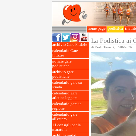
home page
podistica
triath
La Podistica ai 
archivio Gare Fittizie
di Paolo Tarozzi, 03/06/2026
calendario Gare
Fittizie
notizie gare
podistiche
archivio gare
podistiche
calendario gare su
strada
calendario gare
atletica leggera
calendario gare in
regione
calendario gare
all'estero
11 consigli per la
maratona
archivio notizie