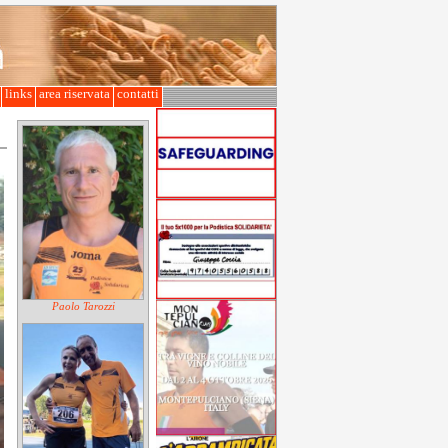
l
links
area riservata
contatti
Paolo Tarozzi