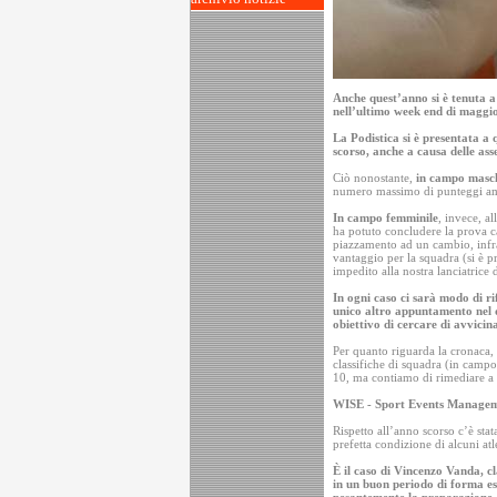
Anche quest’anno si è tenuta 
nell’ultimo week end di maggi
La Podistica si è presentata a
scorso, anche a causa delle asse
Ciò nonostante,
in campo masc
numero massimo di punteggi am
In campo femminile
, invece, a
ha potuto concludere la prova ca
piazzamento ad un cambio, infr
vantaggio per la squadra (si è p
impedito alla nostra lanciatrice 
In ogni caso ci sarà modo di ri
unico altro appuntamento nel q
obiettivo di cercare di avvicin
Per quanto riguarda la cronaca, vi
classifiche di squadra (in campo
10, ma contiamo di rimediare a L
WISE - Sport Events Manage
Rispetto all’anno scorso c’è sta
prefetta condizione di alcuni atl
È il caso di Vincenzo Vanda, c
in un buon periodo di forma e