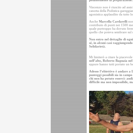
pesantemente la preparazione.
Vincenzo non è riuscito ad assic
canotta della Podistica gareggi
agonistica applaudito da tutto lo
Anche
Marcella Cardarelli
non
contributo di punti nei 1500 metr
quale purtroppo ha dovuto ferma
quello che poteva sembrare sul
Non entro nel dettaglio di ogni
sé, in alcuni casi raggiungendo 
Solidarietà.
Mi limiterò a citare la piacevole
nell’alto, Roberto Bagnaia ne
eppure hanno tutti portato un b
Adesso l’obiettivo è andare a 
punteggi possibili sia in campo
chi non ha potuto esserci: and
difficile ma non impossibile, m