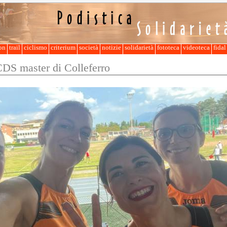
lon
trail
ciclismo
criterium
società
notizie
solidarietà
fototeca
videoteca
fida
CDS master di Colleferro