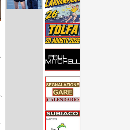
n
o,
e