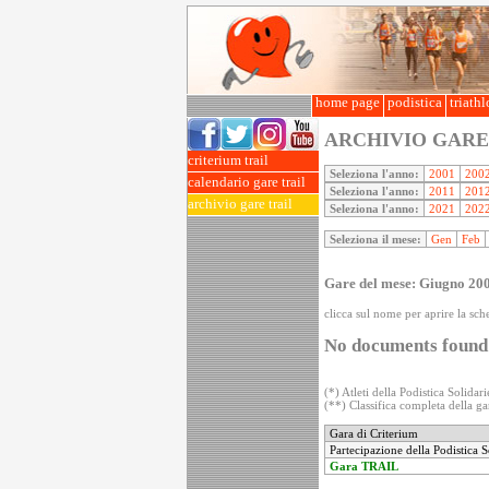
home page
podistica
triath
ARCHIVIO GARE
criterium trail
Seleziona l'anno:
2001
200
calendario gare trail
Seleziona l'anno:
2011
201
archivio gare trail
Seleziona l'anno:
2021
202
Seleziona il mese:
Gen
Feb
Gare del mese: Giugno 20
clicca sul nome per aprire la sche
No documents found
(*) Atleti della Podistica Solidari
(**) Classifica completa della gar
Gara di Criterium
Partecipazione della Podistica S
Gara TRAIL