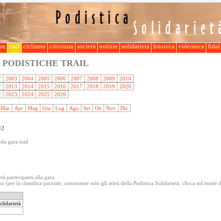
lon
trail
ciclismo
criterium
società
notizie
solidarietà
fototeca
videoteca
fida
 PODISTICHE TRAIL
2
2003
2004
2005
2006
2007
2008
2009
2010
2
2013
2014
2015
2016
2017
2018
2019
2020
2
2023
2024
2025
2026
Mar
Apr
Mag
Giu
Lug
Ago
Set
Ott
Nov
Dic
02
da gara trail
età partecipanti alla gara
a (per la classifica parziale, contenente solo gli atleti della Podistica Solidarietà, clicca sul nome 
olidarietà