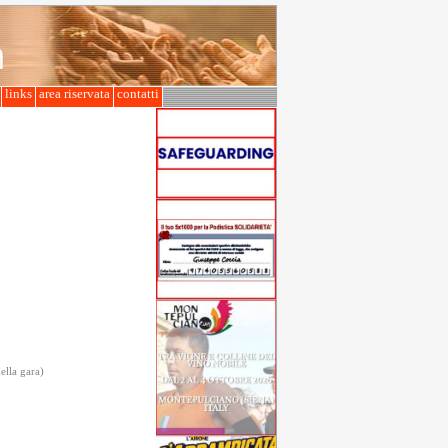
l
links
area riservata
contatti
della gara)