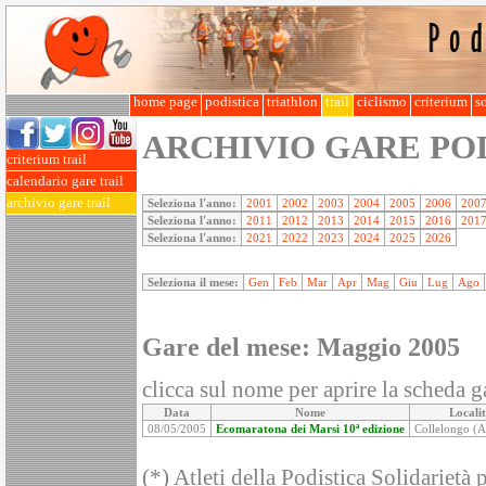
home page
podistica
triathlon
trail
ciclismo
criterium
so
ARCHIVIO GARE PO
criterium trail
calendario gare trail
archivio gare trail
Seleziona l'anno:
2001
2002
2003
2004
2005
2006
200
Seleziona l'anno:
2011
2012
2013
2014
2015
2016
201
Seleziona l'anno:
2021
2022
2023
2024
2025
2026
Seleziona il mese:
Gen
Feb
Mar
Apr
Mag
Giu
Lug
Ago
Gare del mese: Maggio 2005
clicca sul nome per aprire la scheda ga
Data
Nome
Locali
08/05/2005
Ecomaratona dei Marsi 10ª edizione
Collelongo (A
(*) Atleti della Podistica Solidarietà 