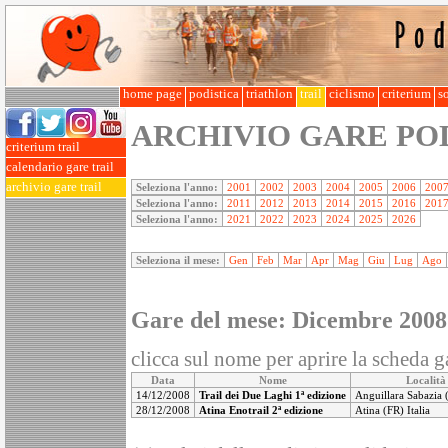
home page
podistica
triathlon
trail
ciclismo
criterium
so
ARCHIVIO GARE PO
criterium trail
calendario gare trail
archivio gare trail
Seleziona l'anno:
2001
2002
2003
2004
2005
2006
200
Seleziona l'anno:
2011
2012
2013
2014
2015
2016
201
Seleziona l'anno:
2021
2022
2023
2024
2025
2026
Seleziona il mese:
Gen
Feb
Mar
Apr
Mag
Giu
Lug
Ago
Gare del mese: Dicembre 2008
clicca sul nome per aprire la scheda ga
Data
Nome
Località
14/12/2008
Trail dei Due Laghi 1ª edizione
Anguillara Sabazia 
28/12/2008
Atina Enotrail 2ª edizione
Atina (FR) Italia