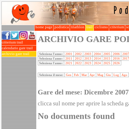
home page
podistica
triathlon
trail
ciclismo
criterium
so
ARCHIVIO GARE PO
criterium trail
calendario gare trail
archivio gare trail
Seleziona l'anno:
2001
2002
2003
2004
2005
2006
200
Seleziona l'anno:
2011
2012
2013
2014
2015
2016
201
Seleziona l'anno:
2021
2022
2023
2024
2025
2026
Seleziona il mese:
Gen
Feb
Mar
Apr
Mag
Giu
Lug
Ago
Gare del mese: Dicembre 2007
clicca sul nome per aprire la scheda ga
No documents found