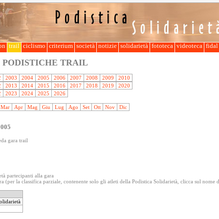
lon
trail
ciclismo
criterium
società
notizie
solidarietà
fototeca
videoteca
fida
 PODISTICHE TRAIL
2
2003
2004
2005
2006
2007
2008
2009
2010
2
2013
2014
2015
2016
2017
2018
2019
2020
2
2023
2024
2025
2026
Mar
Apr
Mag
Giu
Lug
Ago
Set
Ott
Nov
Dic
2005
da gara trail
età partecipanti alla gara
a (per la classifica parziale, contenente solo gli atleti della Podistica Solidarietà, clicca sul nome 
olidarietà