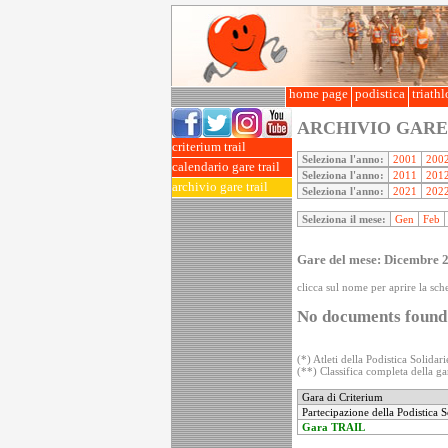
home page
podistica
triath
ARCHIVIO GARE
criterium trail
Seleziona l'anno:
2001
200
calendario gare trail
Seleziona l'anno:
2011
201
archivio gare trail
Seleziona l'anno:
2021
202
Seleziona il mese:
Gen
Feb
Gare del mese: Dicembre 
clicca sul nome per aprire la sche
No documents found
(*) Atleti della Podistica Solidari
(**) Classifica completa della gar
Gara di Criterium
Partecipazione della Podistica S
Gara TRAIL