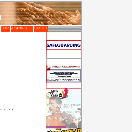
l
links
area riservata
contatti
della gara)