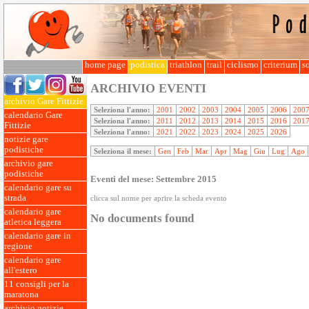
home page
podistica
triathlon
trail
ciclismo
criterium
so
ARCHIVIO EVENTI
archivio Gare Fittizie
Seleziona l'anno:
2001
2002
2003
2004
2005
2006
200
calendario Gare
Seleziona l'anno:
2011
2012
2013
2014
2015
2016
201
Fittizie
Seleziona l'anno:
2021
2022
2023
2024
2025
2026
notizie gare
podistiche
Seleziona il mese:
Gen
Feb
Mar
Apr
Mag
Giu
Lug
Ago
archivio gare
podistiche
Eventi del mese: Settembre 2015
calendario gare su
strada
clicca sul nome per aprire la scheda evento
calendario gare
No documents found
atletica leggera
calendario gare in
regione
calendario gare
all'estero
11 consigli per la
maratona
archivio notizie