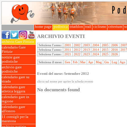
home page
podistica
triathlon
trail
ciclismo
criterium
so
ARCHIVIO EVENTI
archivio Gare Fittizie
Seleziona l'anno:
2001
2002
2003
2004
2005
2006
200
calendario Gare
Seleziona l'anno:
2011
2012
2013
2014
2015
2016
201
Fittizie
Seleziona l'anno:
2021
2022
2023
2024
2025
2026
notizie gare
podistiche
Seleziona il mese:
Gen
Feb
Mar
Apr
Mag
Giu
Lug
Ago
archivio gare
podistiche
Eventi del mese: Settembre 2012
calendario gare su
strada
clicca sul nome per aprire la scheda evento
calendario gare
No documents found
atletica leggera
calendario gare in
regione
calendario gare
all'estero
11 consigli per la
maratona
archivio notizie