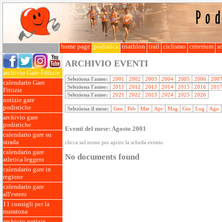
home page
podistica
triathlon
trail
ciclismo
criterium
so
ARCHIVIO EVENTI
archivio Gare Fittizie
Seleziona l'anno:
2001
2002
2003
2004
2005
2006
200
calendario Gare
Seleziona l'anno:
2011
2012
2013
2014
2015
2016
201
Fittizie
Seleziona l'anno:
2021
2022
2023
2024
2025
2026
notizie gare
podistiche
Seleziona il mese:
Gen
Feb
Mar
Apr
Mag
Giu
Lug
Ago
archivio gare
podistiche
Eventi del mese: Agosto 2001
calendario gare su
strada
clicca sul nome per aprire la scheda evento
calendario gare
No documents found
atletica leggera
calendario gare in
regione
calendario gare
all'estero
11 consigli per la
maratona
archivio notizie