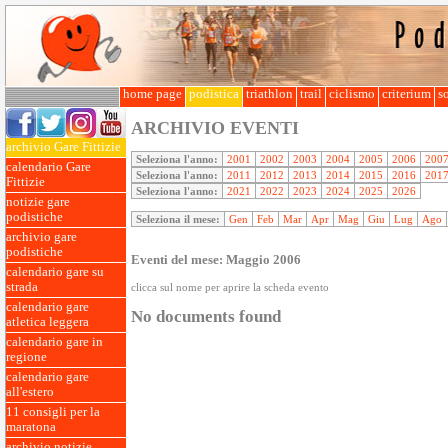
home page
podistica
triathlon
trail
ciclismo
criterium
so
ARCHIVIO EVENTI
archivio Gare Fittizie
Seleziona l'anno:
2001
2002
2003
2004
2005
2006
200
calendario Gare
Seleziona l'anno:
2011
2012
2013
2014
2015
2016
201
Fittizie
Seleziona l'anno:
2021
2022
2023
2024
2025
2026
notizie gare
podistiche
Seleziona il mese:
Gen
Feb
Mar
Apr
Mag
Giu
Lug
Ago
archivio gare
podistiche
Eventi del mese: Maggio 2006
calendario gare su
strada
clicca sul nome per aprire la scheda evento
calendario gare
No documents found
atletica leggera
calendario gare in
regione
calendario gare
all'estero
11 consigli per la
maratona
archivio notizie