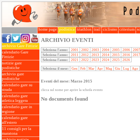
home page
podistica
triathlon
trail
ciclismo
criterium
so
ARCHIVIO EVENTI
archivio Gare Fittizie
Seleziona l'anno:
2001
2002
2003
2004
2005
2006
200
calendario Gare
Seleziona l'anno:
2011
2012
2013
2014
2015
2016
201
Fittizie
Seleziona l'anno:
2021
2022
2023
2024
2025
2026
notizie gare
podistiche
Seleziona il mese:
Gen
Feb
Mar
Apr
Mag
Giu
Lug
Ago
archivio gare
podistiche
Eventi del mese: Marzo 2015
calendario gare su
strada
clicca sul nome per aprire la scheda evento
calendario gare
No documents found
atletica leggera
calendario gare in
regione
calendario gare
all'estero
11 consigli per la
maratona
archivio notizie