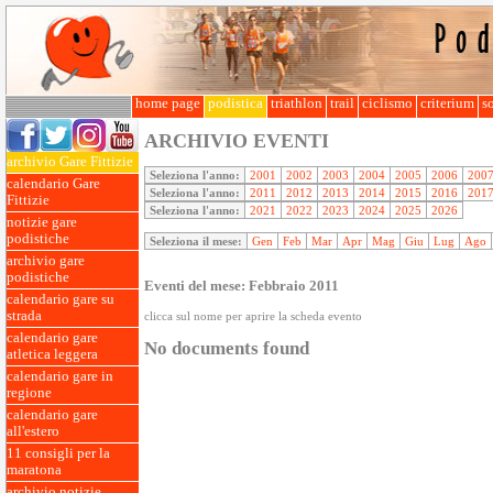
home page
podistica
triathlon
trail
ciclismo
criterium
so
ARCHIVIO EVENTI
archivio Gare Fittizie
Seleziona l'anno:
2001
2002
2003
2004
2005
2006
200
calendario Gare
Seleziona l'anno:
2011
2012
2013
2014
2015
2016
201
Fittizie
Seleziona l'anno:
2021
2022
2023
2024
2025
2026
notizie gare
podistiche
Seleziona il mese:
Gen
Feb
Mar
Apr
Mag
Giu
Lug
Ago
archivio gare
podistiche
Eventi del mese: Febbraio 2011
calendario gare su
strada
clicca sul nome per aprire la scheda evento
calendario gare
No documents found
atletica leggera
calendario gare in
regione
calendario gare
all'estero
11 consigli per la
maratona
archivio notizie