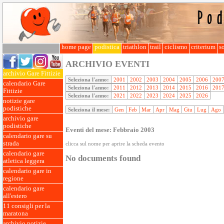
home page
podistica
triathlon
trail
ciclismo
criterium
so
ARCHIVIO EVENTI
archivio Gare Fittizie
Seleziona l'anno:
2001
2002
2003
2004
2005
2006
200
calendario Gare
Seleziona l'anno:
2011
2012
2013
2014
2015
2016
201
Fittizie
Seleziona l'anno:
2021
2022
2023
2024
2025
2026
notizie gare
podistiche
Seleziona il mese:
Gen
Feb
Mar
Apr
Mag
Giu
Lug
Ago
archivio gare
podistiche
Eventi del mese: Febbraio 2003
calendario gare su
strada
clicca sul nome per aprire la scheda evento
calendario gare
No documents found
atletica leggera
calendario gare in
regione
calendario gare
all'estero
11 consigli per la
maratona
archivio notizie