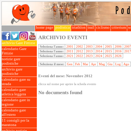
home page
podistica
triathlon
trail
ciclismo
criterium
so
ARCHIVIO EVENTI
archivio Gare Fittizie
Seleziona l'anno:
2001
2002
2003
2004
2005
2006
200
calendario Gare
Seleziona l'anno:
2011
2012
2013
2014
2015
2016
201
Fittizie
Seleziona l'anno:
2021
2022
2023
2024
2025
2026
notizie gare
podistiche
Seleziona il mese:
Gen
Feb
Mar
Apr
Mag
Giu
Lug
Ago
archivio gare
podistiche
Eventi del mese: Novembre 2012
calendario gare su
strada
clicca sul nome per aprire la scheda evento
calendario gare
No documents found
atletica leggera
calendario gare in
regione
calendario gare
all'estero
11 consigli per la
maratona
archivio notizie