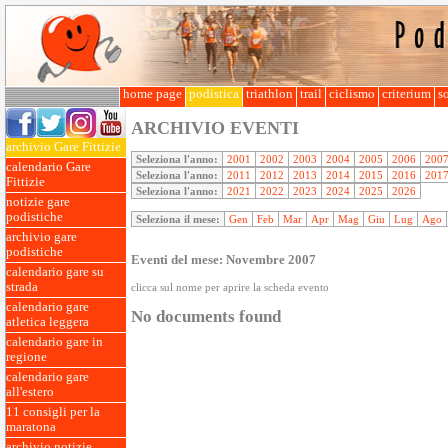
home page
podistica
triathlon
trail
ciclismo
criterium
so
ARCHIVIO EVENTI
archivio Gare Fittizie
Seleziona l'anno:
2001
2002
2003
2004
2005
2006
200
calendario Gare
Seleziona l'anno:
2011
2012
2013
2014
2015
2016
201
Fittizie
Seleziona l'anno:
2021
2022
2023
2024
2025
2026
notizie gare
podistiche
Seleziona il mese:
Gen
Feb
Mar
Apr
Mag
Giu
Lug
Ago
archivio gare
podistiche
Eventi del mese: Novembre 2007
calendario gare su
strada
clicca sul nome per aprire la scheda evento
calendario gare
No documents found
atletica leggera
calendario gare in
regione
calendario gare
all'estero
11 consigli per la
maratona
archivio notizie