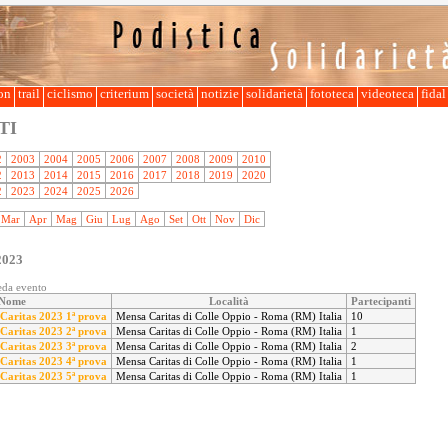
lon
trail
ciclismo
criterium
società
notizie
solidarietà
fototeca
videoteca
fida
TI
2
2003
2004
2005
2006
2007
2008
2009
2010
2
2013
2014
2015
2016
2017
2018
2019
2020
2
2023
2024
2025
2026
Mar
Apr
Mag
Giu
Lug
Ago
Set
Ott
Nov
Dic
2023
heda evento
Nome
Località
Partecipanti
 Caritas 2023
1ª prova
Mensa Caritas di Colle Oppio - Roma (RM) Italia
10
 Caritas 2023
2ª prova
Mensa Caritas di Colle Oppio - Roma (RM) Italia
1
 Caritas 2023
3ª prova
Mensa Caritas di Colle Oppio - Roma (RM) Italia
2
 Caritas 2023
4ª prova
Mensa Caritas di Colle Oppio - Roma (RM) Italia
1
 Caritas 2023
5ª prova
Mensa Caritas di Colle Oppio - Roma (RM) Italia
1