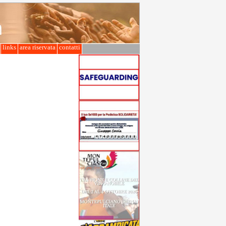
l
links
area riservata
contatti