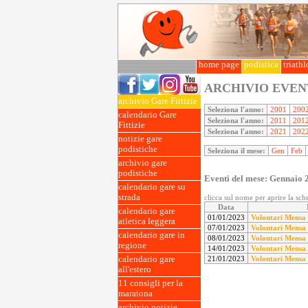
home page
podistica
triath
ARCHIVIO EVEN
archivio Gare Fittizie
Seleziona l'anno:
2001
200
calendario Gare
Seleziona l'anno:
2011
201
Fittizie
Seleziona l'anno:
2021
202
notizie gare
podistiche
Seleziona il mese:
Gen
Feb
archivio gare
podistiche
Eventi del mese: Gennaio 
calendario gare su
strada
clicca sul nome per aprire la sc
Data
calendario gare
01/01/2023
Volontari Mensa
atletica leggera
07/01/2023
Volontari Mensa
calendario gare in
08/01/2023
Volontari Mensa
regione
14/01/2023
Volontari Mensa
calendario gare
21/01/2023
Volontari Mensa
all'estero
11 consigli per la
maratona
archivio notizie