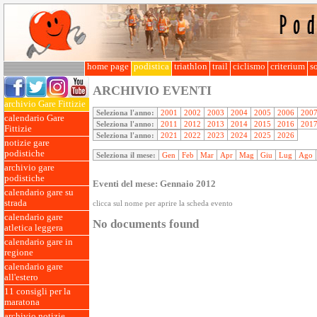
home page
podistica
triathlon
trail
ciclismo
criterium
so
ARCHIVIO EVENTI
archivio Gare Fittizie
Seleziona l'anno:
2001
2002
2003
2004
2005
2006
200
calendario Gare
Seleziona l'anno:
2011
2012
2013
2014
2015
2016
201
Fittizie
Seleziona l'anno:
2021
2022
2023
2024
2025
2026
notizie gare
podistiche
Seleziona il mese:
Gen
Feb
Mar
Apr
Mag
Giu
Lug
Ago
archivio gare
podistiche
Eventi del mese: Gennaio 2012
calendario gare su
strada
clicca sul nome per aprire la scheda evento
calendario gare
No documents found
atletica leggera
calendario gare in
regione
calendario gare
all'estero
11 consigli per la
maratona
archivio notizie