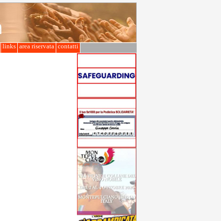
l
links
area riservata
contatti