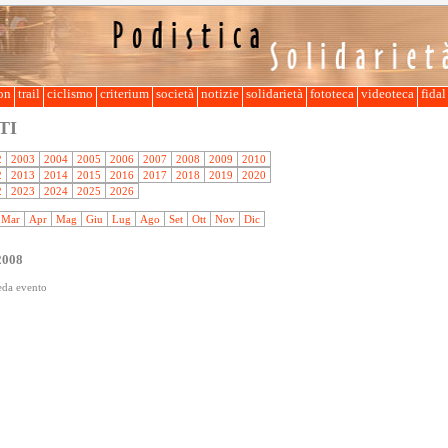
lon
trail
ciclismo
criterium
società
notizie
solidarietà
fototeca
videoteca
fida
TI
2
2003
2004
2005
2006
2007
2008
2009
2010
2
2013
2014
2015
2016
2017
2018
2019
2020
2
2023
2024
2025
2026
Mar
Apr
Mag
Giu
Lug
Ago
Set
Ott
Nov
Dic
2008
heda evento