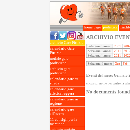
home page
podistica
triath
ARCHIVIO EVEN
archivio Gare Fittizie
Seleziona l'anno:
2001
200
calendario Gare
Seleziona l'anno:
2011
201
Fittizie
Seleziona l'anno:
2021
202
notizie gare
podistiche
Seleziona il mese:
Gen
Feb
archivio gare
podistiche
Eventi del mese: Gennaio 
calendario gare su
strada
clicca sul nome per aprire la sc
calendario gare
No documents found
atletica leggera
calendario gare in
regione
calendario gare
all'estero
11 consigli per la
maratona
archivio notizie