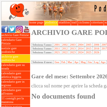
home page
podistica
triathlon
trail
ciclismo
criterium
so
ARCHIVIO GARE PO
archivio Gare Fittizie
calendario Gare
Fittizie
Seleziona l'anno:
2001
2002
2003
2004
2005
2006
200
notizie gare
Seleziona l'anno:
2011
2012
2013
2014
2015
2016
201
podistiche
Seleziona l'anno:
2021
2022
2023
2024
2025
2026
archivio gare
podistiche
Seleziona il mese:
Gen
Feb
Mar
Apr
Mag
Giu
Lug
Ago
calendario gare su
strada
calendario gare
Gare del mese: Settembre 202
atletica leggera
calendario gare in
clicca sul nome per aprire la scheda g
regione
calendario gare
all'estero
No documents found
11 consigli per la
maratona
archivio notizie