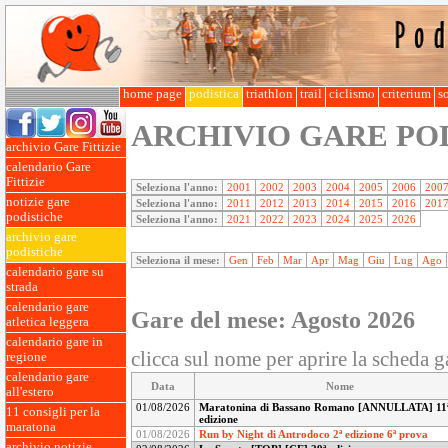
home page
podistica
triathlon
trail
ciclismo
criterium
so
ARCHIVIO GARE PO
archivio Gare Fittizie
calendario Gare
Fittizie
Seleziona l'anno:
2001
2002
2003
2004
2005
2006
200
notizie gare
Seleziona l'anno:
2011
2012
2013
2014
2015
2016
201
podistiche
Seleziona l'anno:
2021
2022
2023
2024
2025
2026
archivio gare
podistiche
Seleziona il mese:
Gen
Feb
Mar
Apr
Mag
Giu
Lug
Ago
calendario gare su
strada
calendario gare
Gare del mese: Agosto 2026
atletica leggera
calendario gare in
clicca sul nome per aprire la scheda g
regione
calendario gare
Data
Nome
all'estero
01/08/2026
Maratonina di Bassano Romano [ANNULLATA] 11
11 consigli per la
edizione
maratona
01/08/2026
Run by Night di Antrodoco 2ª edizione 6ª prova
archivio notizie